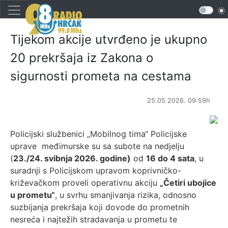
Tijekom akcije utvrđeno je ukupno
20 prekršaja iz Zakona o
sigurnosti prometa na cestama
25.05.2026. 09:59h
Policijski službenici „Mobilnog tima“ Policijske
uprave međimurske su sa subote na nedjelju
(
23./24. svibnja 2026. godine)
od
16 do 4 sata
, u
suradnji s Policijskom upravom koprivničko-
križevačkom proveli operativnu akciju
„Četiri ubojice
u prometu“
, u svrhu smanjivanja rizika, odnosno
suzbijanja prekršaja koji dovode do prometnih
nesreća i najtežih stradavanja u prometu te