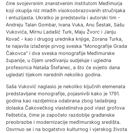
čine svojevrsnim znanstvenim institutom Međimurja
koji okuplja niz mlađih visokoobrazovanih stručnjaka
i entuzijasta. Ukratko je predstavila i autorski tim -
Andreju Talan Gombar, Ivana Vuka, Anu Šestak, Sašu
Vukovića, Mirnu Ladašić Turk, Maju Žvorc i Janju
Kovač - kao i drugog urednika knjige, Zorana Turka,
te najavila izlaženje prvog sveska "Monografije Grada
Čakovca" i dva sveska monografije Međimurske
županije, u čijem uređivanju sudjeluje i ugledna
profesorica Nataša Štefanec, a što će svjetlo dana
ugledati tijekom narednih nekoliko godina.
Saša Vuković naglasio je nekoliko ključnih elemenata
predstavljane monografije, pojasnivši kako je 1791.
godina kao razdjelnica odabrana zbog tadašnjeg
dolaska Čakovečkog vlastelinstva pod vlast grofova
Feštetića, čime je započelo razdoblje građanske
preobrazbe i modernizacije međimurskog središta.
Osvrnuo se i na bogatstvo kulturnog i vjerskog života