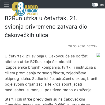
B2Run utrka u četvrtak, 21.
svibnja privremeno zatvara dio
čakovečkih ulica
20.05.2026. 16:23h
U četvrtak, 21. svibnja u Čakovcu će se održati
atletska utrke B2Run, koja će okupiti
zaposlenike brojnih kompanija, tvrtki i institucija s
ciljem promicanja zdravog života, zajedništva i
ekipnog duha. Sudionici će, udruženi u ekipe, braniti
boje svojih organizacija te kroz sport jačati
međusobnu suradnju i pozitivno radno okruženje.
Start i cilj utrke predviđeni su na čakovečkim
Gradskim bazenima „Marija Ružić“, a utrka će se