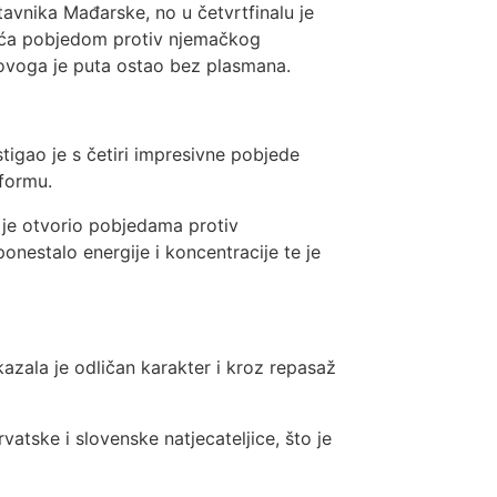
tavnika Mađarske, no u četvrtfinalu je
raća pobjedom protiv njemačkog
 ovoga je puta ostao bez plasmana.
stigao je s četiri impresivne pobjede
 formu.
r je otvorio pobjedama protiv
ponestalo energije i koncentracije te je
zala je odličan karakter i kroz repasaž
atske i slovenske natjecateljice, što je