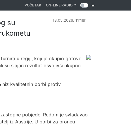
(CURRENT)
POČETAK
ON-LINE RADIO
18.05.2026. 11:18h
og su
 rukometu
rnira u regiji, koji je okupio gotovo
li su sjajan rezultat osvojivši ukupno
 niz kvalitetnih borbi protiv
ri uzastopne pobjede. Redom je svladavao
telj iz Austrije. U borbi za broncu