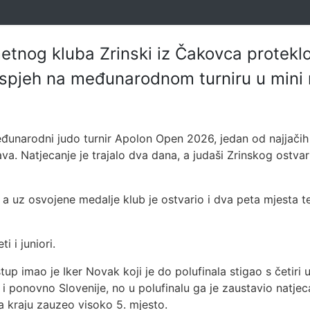
tnog kluba Zrinski iz Čakovca protekl
 uspjeh na međunarodnom turniru u mini
unarodni judo turnir Apolon Open 2026, jedan od najjačih tu
va. Natjecanje je trajalo dva dana, a judaši Zrinskog ostvari
, a uz osvojene medalje klub je ostvario i dva peta mjesta te
i i juniori.
tup imao je Iker Novak koji je do polufinala stigao s četi
 ponovno Slovenije, no u polufinalu ga je zaustavio natjeca
a kraju zauzeo visoko 5. mjesto.