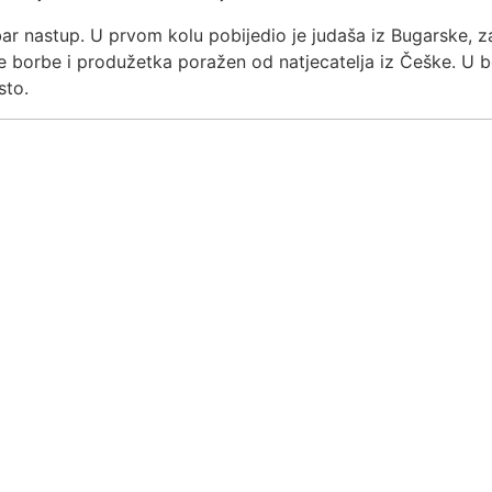
r nastup. U prvom kolu pobijedio je judaša iz Bugarske, za
ke borbe i produžetka poražen od natjecatelja iz Češke. U b
sto.