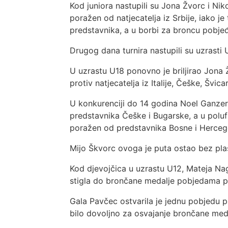
Kod juniora nastupili su Jona Žvorc i Nik
poražen od natjecatelja iz Srbije, iako
predstavnika, a u borbi za broncu pobje
Drugog dana turnira nastupili su uzrasti 
U uzrastu U18 ponovno je briljirao Jona Žv
protiv natjecatelja iz Italije, Češke, Šv
U konkurenciji do 14 godina Noel Ganzer o
predstavnika Češke i Bugarske, a u polufin
poražen od predstavnika Bosne i Hercegov
Mijo Škvorc ovoga je puta ostao bez pla
Kod djevojčica u uzrastu U12, Mateja Na
stigla do brončane medalje pobjedama pro
Gala Pavčec ostvarila je jednu pobjedu pr
bilo dovoljno za osvajanje brončane meda