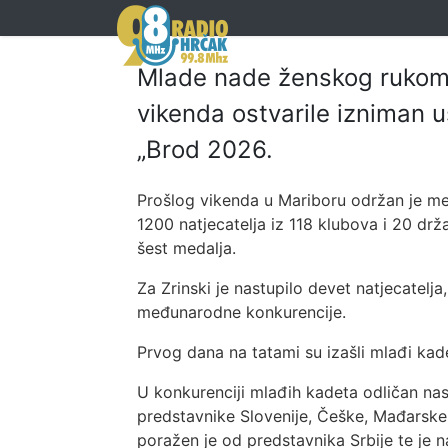
Mlade nade ženskog rukome
vikenda ostvarile izniman
„Brod 2026.
Prošlog vikenda u Mariboru održan je međ
1200 natjecatelja iz 118 klubova i 20 drža
šest medalja.
Za Zrinski je nastupilo devet natjecatelja
međunarodne konkurencije.
Prvog dana na tatami su izašli mlađi kadet
U konkurenciji mlađih kadeta odličan nas
predstavnike Slovenije, Češke, Mađarske i
poražen je od predstavnika Srbije te je n