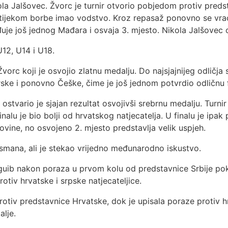
ola Jalšovec. Žvorc je turnir otvorio pobjedom protiv preds
 je tijekom borbe imao vodstvo. Kroz repasaž ponovno se v
đuje još jednog Mađara i osvaja 3. mjesto. Nikola Jalšovec
U12, U14 i U18.
orc koji je osvojio zlatnu medalju. Do najsjajnijeg odličja 
icarske i ponovno Češke, čime je još jednom potvrdio odličnu
stvario je sjajan rezultat osvojivši srebrnu medalju. Turni
alu je bio bolji od hrvatskog natjecatelja. U finalu je ipak 
ine, no osvojeno 2. mjesto predstavlja velik uspjeh.
smana, ali je stekao vrijedno međunarodno iskustvo.
guib nakon poraza u prvom kolu od predstavnice Srbije poka
tiv hrvatske i srpske natjecateljice.
otiv predstavnice Hrvatske, dok je upisala poraze protiv hrv
lje.