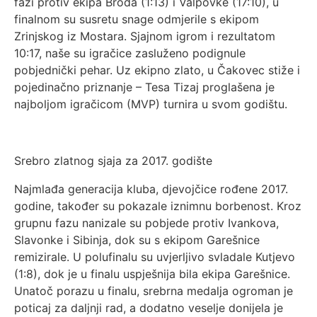
fazi protiv ekipa Broda (1:13) i Valpovke (17:10), u
finalnom su susretu snage odmjerile s ekipom
Zrinjskog iz Mostara. Sjajnom igrom i rezultatom
10:17, naše su igračice zasluženo podignule
pobjednički pehar. Uz ekipno zlato, u Čakovec stiže i
pojedinačno priznanje – Tesa Tizaj proglašena je
najboljom igračicom (MVP) turnira u svom godištu.
Srebro zlatnog sjaja za 2017. godište
Najmlađa generacija kluba, djevojčice rođene 2017.
godine, također su pokazale iznimnu borbenost. Kroz
grupnu fazu nanizale su pobjede protiv Ivankova,
Slavonke i Sibinja, dok su s ekipom Garešnice
remizirale. U polufinalu su uvjerljivo svladale Kutjevo
(1:8), dok je u finalu uspješnija bila ekipa Garešnice.
Unatoč porazu u finalu, srebrna medalja ogroman je
poticaj za daljnji rad, a dodatno veselje donijela je