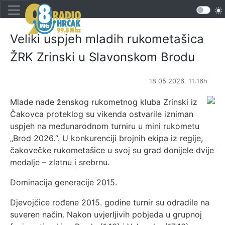
Veliki uspjeh mladih rukometašica
ŽRK Zrinski u Slavonskom Brodu
18.05.2026. 11:16h
Mlade nade ženskog rukometnog kluba Zrinski iz
Čakovca proteklog su vikenda ostvarile izniman
uspjeh na međunarodnom turniru u mini rukometu
„Brod 2026.“. U konkurenciji brojnih ekipa iz regije,
čakovečke rukometašice u svoj su grad donijele dvije
medalje – zlatnu i srebrnu.
Dominacija generacije 2015.
Djevojčice rođene 2015. godine turnir su odradile na
suveren način. Nakon uvjerljivih pobjeda u grupnoj