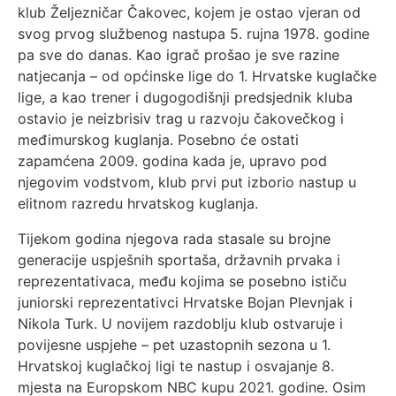
klub Željezničar Čakovec, kojem je ostao vjeran od
svog prvog službenog nastupa 5. rujna 1978. godine
pa sve do danas. Kao igrač prošao je sve razine
natjecanja – od općinske lige do 1. Hrvatske kuglačke
lige, a kao trener i dugogodišnji predsjednik kluba
ostavio je neizbrisiv trag u razvoju čakovečkog i
međimurskog kuglanja. Posebno će ostati
zapamćena 2009. godina kada je, upravo pod
njegovim vodstvom, klub prvi put izborio nastup u
elitnom razredu hrvatskog kuglanja.
Tijekom godina njegova rada stasale su brojne
generacije uspješnih sportaša, državnih prvaka i
reprezentativaca, među kojima se posebno ističu
juniorski reprezentativci Hrvatske Bojan Plevnjak i
Nikola Turk. U novijem razdoblju klub ostvaruje i
povijesne uspjehe – pet uzastopnih sezona u 1.
Hrvatskoj kuglačkoj ligi te nastup i osvajanje 8.
mjesta na Europskom NBC kupu 2021. godine. Osim