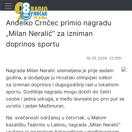
Anđelko Crnčec primio nagradu
„Milan Neralić” za izniman
doprinos sportu
16.05.2026. 12:00h
Nagrada Milan Neralić utemeljena je prije sedam
godina, a dodjeljuje ju Hrvatski olimpijski odbor
za izniman doprinos i dugogodišnji rad u lokalnom
sportu. Godišnje nagradu mogu dobiti do četiri
osobe i jedna udruga, a među laureate po prvi put se
uvrstio i jedan Međimurec.
Na svečanosti održanoj u četvrtak, u Malom
kazalištu Teatrino u Labinu, nagrada „Milan Neralić”
uručena je poznatom čakovečkom i međimurskom