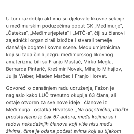
U tom razdoblju aktivno su djelovale likovne sekcije
u međimurskim poduzećima poput GK „Međimurje“,
„Čateksa“, „Međimurjepleta“ i „MTČ-a“, čiji su članovi
zajednički organizirali izložbe i stvarali temelje
današnje bogate likovne scene. Među umjetnicima
koji su tada činili jezgru međimurskog likovnog
amaterizma bili su Franjo Mustač, Mirko Megla,
Bernarda Pintarić, Krešimir Novak, Mihajlo Mihajlov,
Julija Weber, Mladen Marčec i Franjo Horvat.
Govoreći o današnjem radu udruženja, Fažon je
naglasio kako LUČ trenutno okuplja 63 člana, ali
ostaje otvoren za sve nove ideje i članove iz
Međimurja i ostatka Hrvatske.
„Na obljetničkoj izložbi
predstavljeno je čak 67 autora, među kojima su i
radovi nekadašnjih članova koji više nisu među
živima, čime je odana počast svima koji su tijekom