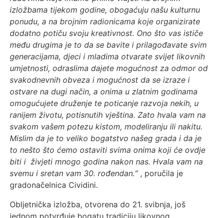
izložbama tijekom godine, obogaćuju našu kulturnu
ponudu, a na brojnim radionicama koje organizirate
dodatno potiču svoju kreativnost. Ono što vas ističe
među drugima je to da se bavite i prilagođavate svim
generacijama, djeci i mladima otvarate svijet likovnih
umjetnosti, odraslima dajete mogućnost za odmor od
svakodnevnih obveza i mogućnost da se izraze i
ostvare na dugi način, a onima u zlatnim godinama
omogućujete druženje te poticanje razvoja nekih, u
ranijem životu, potisnutih vještina. Zato hvala vam na
svakom vašem potezu kistom, modeliranju ili nakitu.
Mislim da je to veliko bogatstvo našeg grada i da je
to nešto što ćemo ostaviti svima onima koji će ovdje
biti i živjeti mnogo godina nakon nas. Hvala vam na
svemu i sretan vam 30. rođendan.“
, poručila je
gradonačelnica Cividini.
Obljetnička izložba, otvorena do 21. svibnja, još
jednom potvrđuje bogatu tradiciju likovnog