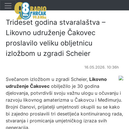
Trideset godina stvaralaštva –
Likovno udruženje Čakovec
proslavilo veliku obljetnicu
izložbom u zgradi Scheier
16.05.2026. 10:36h
Svečanom izložbom u zgradi Scheier,
Likovno
udruženje Čakovec
obilježilo je 30 godina
djelovanja, potvrdivši svoju važnu ulogu u očuvanju i
razvoju likovnog amaterizma u Čakovcu i Međimurju.
Brojni članovi, prijatelji umjetnosti okupili su se kako
bi zajedno proslavili tri desetljeća kontinuiranog rada,
stvaranja i promicanja umjetničkog izraza svih
generacija.