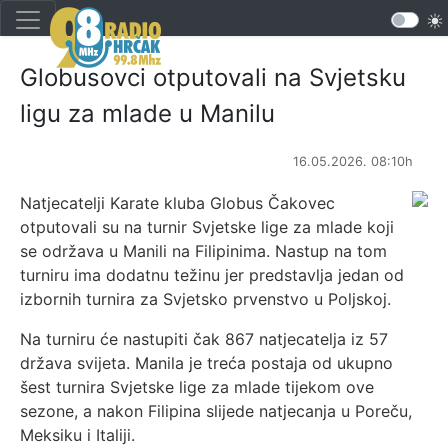
Globusovci otputovali na Svjetsku
ligu za mlade u Manilu
16.05.2026. 08:10h
Natjecatelji Karate kluba Globus Čakovec
otputovali su na turnir Svjetske lige za mlade koji
se održava u Manili na Filipinima. Nastup na tom
turniru ima dodatnu težinu jer predstavlja jedan od
izbornih turnira za Svjetsko prvenstvo u Poljskoj.
Na turniru će nastupiti čak 867 natjecatelja iz 57
država svijeta. Manila je treća postaja od ukupno
šest turnira Svjetske lige za mlade tijekom ove
sezone, a nakon Filipina slijede natjecanja u Poreču,
Meksiku i Italiji.