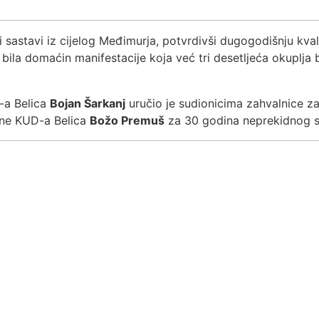
i sastavi iz cijelog Međimurja, potvrdivši dugogodišnju kva
bila domaćin manifestacije koja već tri desetljeća okuplja b
-a Belica
Bojan Šarkanj
uručio je sudionicima zahvalnice za
ine KUD-a Belica
Božo Premuš
za 30 godina neprekidnog su