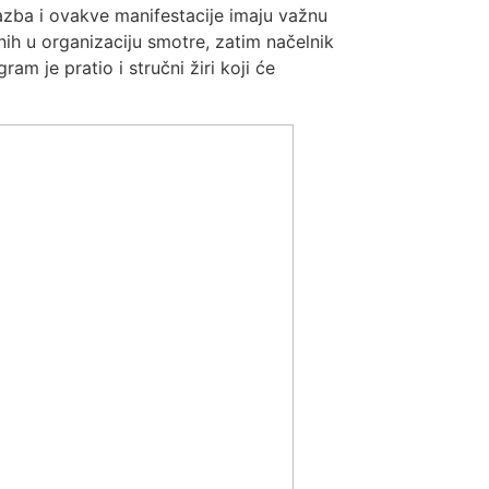
azba i ovakve manifestacije imaju važnu
nih u organizaciju smotre, zatim načelnik
gram je pratio i stručni žiri koji će