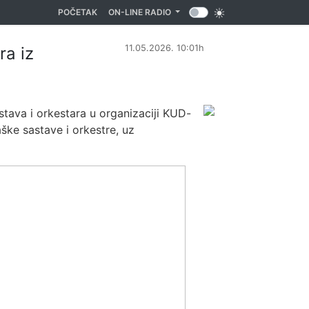
(CURRENT)
POČETAK
ON-LINE RADIO
11.05.2026. 10:01h
ra iz
tava i orkestara u organizaciji KUD-
ške sastave i orkestre, uz