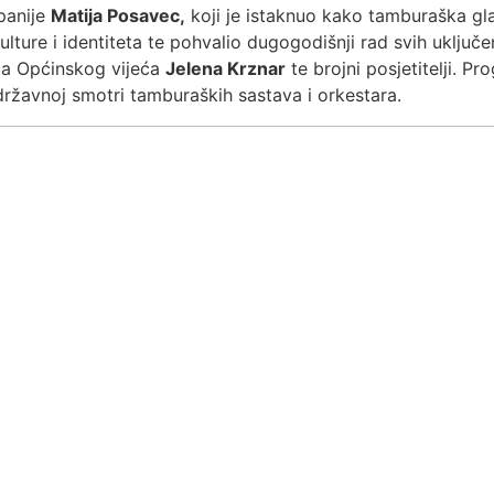
panije
Matija Posavec,
koji je istaknuo kako tamburaška gl
lture i identiteta te pohvalio dugogodišnji rad svih uključe
a Općinskog vijeća
Jelena Krznar
te brojni posjetitelji. Pro
ržavnoj smotri tamburaških sastava i orkestara.