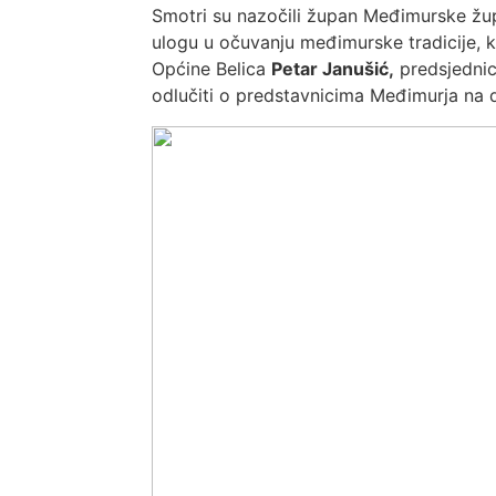
Smotri su nazočili župan Međimurske žu
ulogu u očuvanju međimurske tradicije, ku
Općine Belica
Petar Janušić,
predsjednic
odlučiti o predstavnicima Međimurja na d