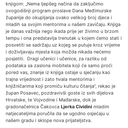
knjigom: „Nema ljepšeg načina da zaključimo
ovogodišnji program proslave Dana Međimurske
županije do okupljanja ovako velikog broj djece i
mladih sa svojim mentorima u našem zavičaju. Knjiga
je danas važnija nego ikada prije jer živimo u brzom
tempu i ona predstavlja trenutak u kojem ćemo stati i
posvetiti se sadržaju uz kojeg se putuje kroz vrijeme
i doživljavaju mjesta koja možda nikada nećemo
posjetiti. Dragi učenici i učenice, za razliku od
podataka sa zaslona mobitela koji će samo proći
pored vas, znanje iz knjiga ostaje u sjećanju kao
trajna vrijednost i zato hvala mentorima i
knjižničarima koji promiču kulturu čitanja“, rekao je
župan Posavec, pozdravivši goste iz svih dijelova
Hrvatske, te Vojvodine i Mađarske, dok je
gradonačelnica Čakovca
Ljerka Cividini
mladim
natjecateljima poručila da se ugodno osjećaju u
našem gradu i sklope nova prijateljstva.