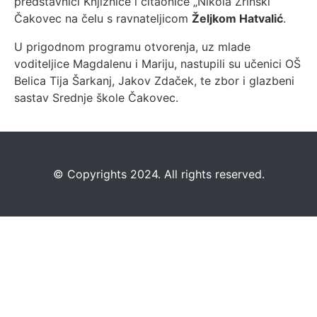
predstavnici Knjižnice i čitaonice „Nikola Zrinski“
Čakovec na čelu s ravnateljicom
Željkom Hatvalić
.
U prigodnom programu otvorenja, uz mlade
voditeljice Magdalenu i Mariju, nastupili su učenici OŠ
Belica Tija Šarkanj, Jakov Zdaček, te zbor i glazbeni
sastav Srednje škole Čakovec.
©️
Copyrights 2024. All rights reserved.