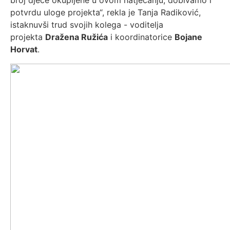
broj djece okupljene u ovom natjecanju, dobivamo i
potvrdu uloge projekta“, rekla je Tanja Radiković,
istaknuvši trud svojih kolega - voditelja
projekta
Dražena Ružića
i koordinatorice
Bojane
Horvat
.