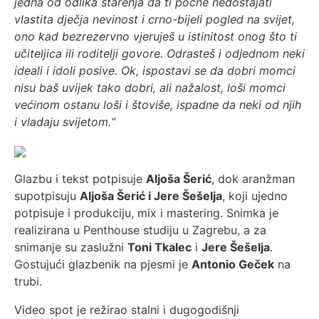
jedna od odlika starenja da ti počne nedostajati
vlastita dječja nevinost i crno-bijeli pogled na svijet,
ono kad bezrezervno vjeruješ u istinitost onog što ti
učiteljica ili roditelji govore. Odrasteš i odjednom neki
ideali i idoli posive. Ok, ispostavi se da dobri momci
nisu baš uvijek tako dobri, ali nažalost, loši momci
većinom ostanu loši i štoviše, ispadne da neki od njih
i vladaju svijetom.“
Glazbu i tekst potpisuje
Aljoša Šerić
, dok aranžman
supotpisuju
Aljoša Šerić i Jere Šešelja
, koji ujedno
potpisuje i produkciju, mix i mastering. Snimka je
realizirana u Penthouse studiju u Zagrebu, a za
snimanje su zaslužni
Toni Tkalec
i
Jere Šešelja
.
Gostujući glazbenik na pjesmi je
Antonio Geček
na
trubi.
Video spot je režirao stalni i dugogodišnji