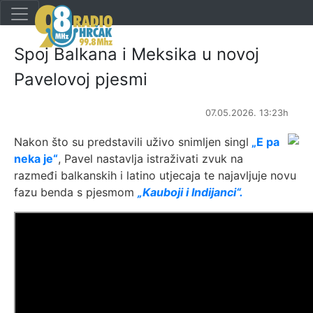
Spoj Balkana i Meksika u novoj
Pavelovoj pjesmi
07.05.2026. 13:23h
Nakon što su predstavili uživo snimljen singl
„E pa
neka je“
, Pavel nastavlja istraživati zvuk na
razmeđi balkanskih i latino utjecaja te najavljuje novu
fazu benda s pjesmom
„Kauboji i Indijanci“.