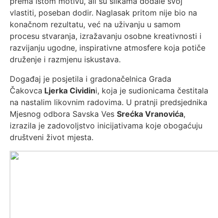
prema istom motivu, ali su slikama dodale svoj
vlastiti, poseban dodir. Naglasak pritom nije bio na
konačnom rezultatu, već na uživanju u samom
procesu stvaranja, izražavanju osobne kreativnosti i
razvijanju ugodne, inspirativne atmosfere koja potiče
druženje i razmjenu iskustava.
Događaj je posjetila i gradonačelnica Grada
Čakovca
Ljerka Cividin
i, koja je sudionicama čestitala
na nastalim likovnim radovima. U pratnji predsjednika
Mjesnog odbora Savska Ves
Srećka Vranovića
,
izrazila je zadovoljstvo inicijativama koje obogaćuju
društveni život mjesta.