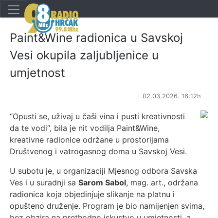
Paint&Wine radionica u Savskoj
Vesi okupila zaljubljenice u
umjetnost
02.03.2026. 16:12h
“Opusti se, uživaj u čaši vina i pusti kreativnosti
da te vodi“, bila je nit vodilja Paint&Wine,
kreativne radionice održane u prostorijama
Društvenog i vatrogasnog doma u Savskoj Vesi.
U subotu je, u organizaciji Mjesnog odbora Savska
Ves i u suradnji sa
Sarom Sabol
, mag. art., održana
radionica koja objedinjuje slikanje na platnu i
opušteno druženje. Program je bio namijenjen svima,
bez obzira na prethodno iskustvo u umjetnosti, a