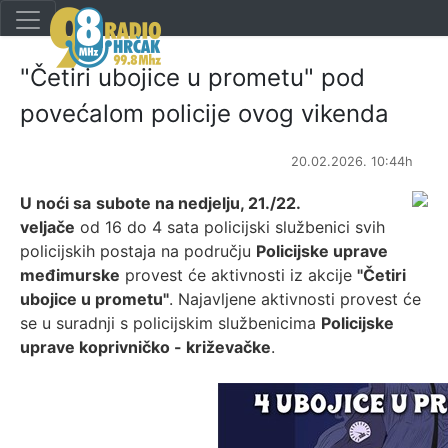
"Četiri ubojice u prometu" pod
povećalom policije ovog vikenda
20.02.2026. 10:44h
U noći sa
subote na nedjelju, 21./22.
veljače
od 16 do 4 sata policijski službenici svih
policijskih postaja na području
Policijske uprave
međimurske
provest će aktivnosti iz akcije
"Četiri
ubojice u prometu"
. Najavljene aktivnosti provest će
se u suradnji s policijskim službenicima
Policijske
uprave koprivničko - križevačke
.