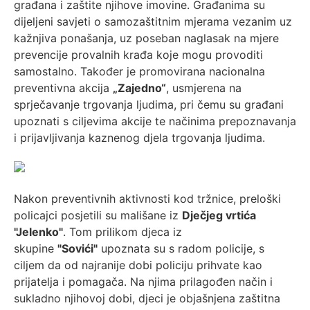
građana i zaštite njihove imovine. Građanima su
dijeljeni savjeti o samozaštitnim mjerama vezanim uz
kažnjiva ponašanja, uz poseban naglasak na mjere
prevencije provalnih krađa koje mogu provoditi
samostalno. Također je promovirana nacionalna
preventivna akcija
„Zajedno“
, usmjerena na
sprječavanje trgovanja ljudima, pri čemu su građani
upoznati s ciljevima akcije te načinima prepoznavanja
i prijavljivanja kaznenog djela trgovanja ljudima.
Nakon preventivnih aktivnosti kod tržnice, preloški
policajci posjetili su mališane iz
Dječjeg vrtića
"Jelenko"
. Tom prilikom djeca iz
skupine
"Sovići"
upoznata su s radom policije, s
ciljem da od najranije dobi policiju prihvate kao
prijatelja i pomagača. Na njima prilagođen način i
sukladno njihovoj dobi, djeci je objašnjena zaštitna