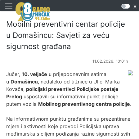
Mobilni preventivni centar policije
u Domašincu: Savjeti za veću
sigurnost građana
11.02.2026. 10:01h
Jučer,
10. veljače
u prijepodnevnim satima
u
Domašincu
, nedaleko od tržnice u Ulici Marka
Kovača,
policijski preventivci Policijske postaje
Prelog
uspostavili su informativni punkt policije
putem vozila
Mobilnog preventivnog centra policije
.
Na informativnom punktu građanima su prezentirane
mjere i aktivnosti koje provodi Policijska uprava
međimurska s ciljem podizanja razine sigurnosti svih