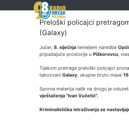
Preloški policajci pretrago
(Galaxy)
Jučer,
8. siječnja
temeljem naredbe
Opći
pripadajuće prostorije u
Piškorovcu
, vla
Tijekom pretrage preloški policajci prona
takozvani
Galaxy
, ukupne bruto mase
16
Sporna materija nalik na drogu je oduzet
vještačenja "Ivan Vučetić".
Kriminalistička istraživanja se nastavljaj