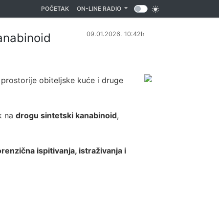
(CURRENT)
POČETAK
ON-LINE RADIO
09.01.2026. 10:42h
kanabinoid
prostorije obiteljske kuće i druge
ik na
drogu sintetski kanabinoid
,
renzična ispitivanja, istraživanja i