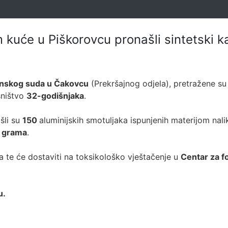
m kuće u Piškorovcu pronašli sintetski 
nskog suda u Čakovcu
(Prekršajnog odjela), pretražene su 
sništvo
32-godišnjaka
.
šli su
150
aluminijskih smotuljaka ispunjenih materijom nal
 grama
.
a te će dostaviti na toksikološko vještačenje u
Centar za fo
u.