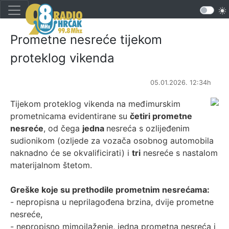
Prometne nesreće tijekom
proteklog vikenda
05.01.2026. 12:34h
Tijekom proteklog vikenda na međimurskim
prometnicama evidentirane su
četiri prometne
nesreće
, od čega
jedna
nesreća s ozlijeđenim
sudionikom (ozljede za vozača osobnog automobila
naknadno će se okvalificirati) i
tri
nesreće s nastalom
materijalnom štetom.
Greške koje su prethodile prometnim nesrećama:
- nepropisna u neprilagođena brzina, dvije prometne
nesreće,
- nepropisno mimoilaženje, jedna prometna nesreća i