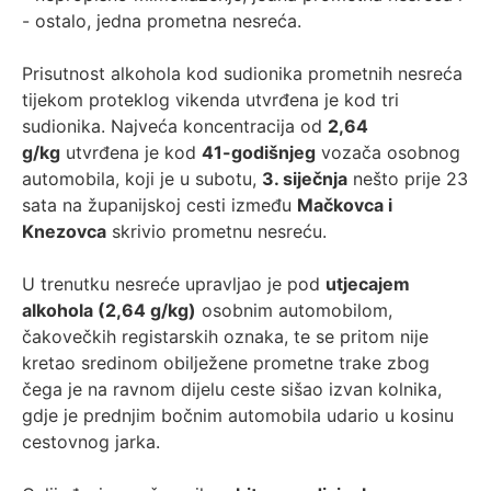
- ostalo, jedna prometna nesreća.
Prisutnost alkohola kod sudionika prometnih nesreća
tijekom proteklog vikenda utvrđena je kod tri
sudionika. Najveća koncentracija od
2,64
g/kg
utvrđena je kod
41-godišnjeg
vozača osobnog
automobila, koji je u subotu,
3. siječnja
nešto prije 23
sata na županijskoj cesti između
Mačkovca i
Knezovca
skrivio prometnu nesreću.
U trenutku nesreće upravljao je pod
utjecajem
alkohola (2,64 g/kg)
osobnim automobilom,
čakovečkih registarskih oznaka, te se pritom nije
kretao sredinom obilježene prometne trake zbog
čega je na ravnom dijelu ceste sišao izvan kolnika,
gdje je prednjim bočnim automobila udario u kosinu
cestovnog jarka.