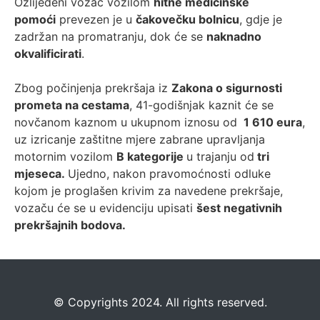
Ozlijeđeni vozač vozilom
hitne medicinske
pomoći
prevezen je u
čakovečku bolnicu
, gdje je
zadržan na promatranju, dok će se
naknadno
okvalificirati
.
Zbog počinjenja prekršaja iz
Zakona o sigurnosti
prometa na cestama
, 41-godišnjak kaznit će se
novčanom kaznom u ukupnom iznosu od
1 610 eura
,
uz izricanje zaštitne mjere zabrane upravljanja
motornim vozilom
B kategorije
u trajanju od
tri
mjeseca.
Ujedno, nakon pravomoćnosti odluke
kojom je proglašen krivim za navedene prekršaje,
vozaču će se u evidenciju upisati
šest negativnih
prekršajnih bodova.
©️
Copyrights 2024. All rights reserved.