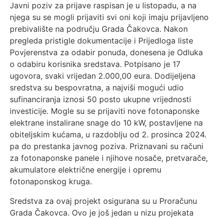
Javni poziv za prijave raspisan je u listopadu, a na
njega su se mogli prijaviti svi oni koji imaju prijavljeno
prebivalište na području Grada Čakovca. Nakon
pregleda pristigle dokumentacije i Prijedloga liste
Povjerenstva za odabir ponuda, donesena je Odluka
o odabiru korisnika sredstava. Potpisano je 17
ugovora, svaki vrijedan 2.000,00 eura. Dodijeljena
sredstva su bespovratna, a najviši mogući udio
sufinanciranja iznosi 50 posto ukupne vrijednosti
investicije. Mogle su se prijaviti nove fotonaponske
elektrane instalirane snage do 10 kW, postavljene na
obiteljskim kućama, u razdoblju od 2. prosinca 2024.
pa do prestanka javnog poziva. Priznavani su računi
za fotonaponske panele i njihove nosače, pretvarače,
akumulatore električne energije i opremu
fotonaponskog kruga.
Sredstva za ovaj projekt osigurana su u Proračunu
Grada Čakovca. Ovo je još jedan u nizu projekata