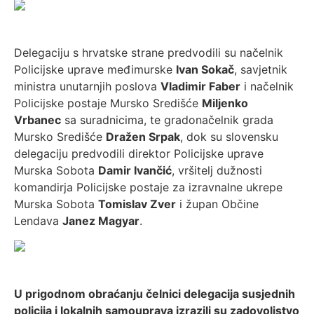
Delegaciju s hrvatske strane predvodili su načelnik
Policijske uprave međimurske
Ivan Sokač
, savjetnik
ministra unutarnjih poslova
Vladimir Faber
i načelnik
Policijske postaje Mursko Središće
Miljenko
Vrbanec
sa suradnicima, te gradonačelnik grada
Mursko Središće
Dražen Srpak
, dok su slovensku
delegaciju predvodili direktor Policijske uprave
Murska Sobota
Damir Ivančić
, vršitelj dužnosti
komandirja Policijske postaje za izravnalne ukrepe
Murska Sobota
Tomislav Zver
i župan Občine
Lendava
Janez Magyar
.
U prigodnom obraćanju čelnici delegacija susjednih
policija i lokalnih samouprava izrazili su zadovoljstvo