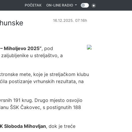
(CURRENT)
POČETAK
ON-LINE RADIO
16.12.2025. 07:16h
rhunske
 – Miholjevo 2025“
, pod
zaljubljenike u streljaštvo, a
tronske mete, koje je streljačkom klubu
ila postizanje vrhunskih rezultata, na
izvrsnih 191 krug. Drugo mjesto osvojio
članu ŠSK Čakovec, s postignutih 188
K Sloboda Mihovljan
, dok je treće