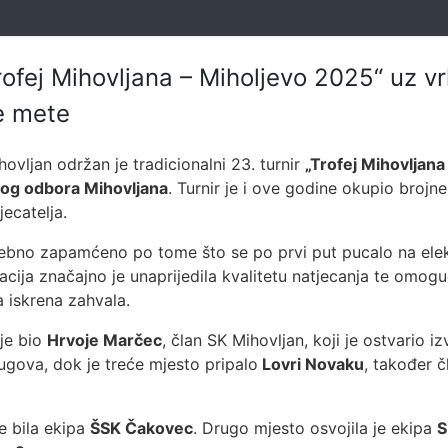
rofej Mihovljana – Miholjevo 2025“ uz v
ke mete
ovljan održan je tradicionalni 23. turnir
„Trofej Mihovljana
og odbora Mihovljana
. Turnir je i ove godine okupio brojne 
ecatelja.
sebno zapamćeno po tome što se po prvi put pucalo na elek
ija značajno je unaprijedila kvalitetu natjecanja te omoguć
 iskrena zahvala.
 je bio
Hrvoje Marčec
, član SK Mihovljan, koji je ostvario 
gova, dok je treće mjesto pripalo
Lovri Novaku
, također 
e bila ekipa
ŠSK Čakovec
. Drugo mjesto osvojila je ekipa
S