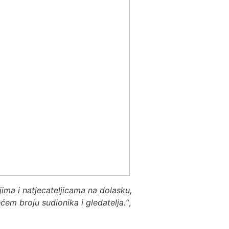
jima i natjecateljicama na dolasku,
m broju sudionika i gledatelja.“
,