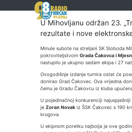
U Mihovljanu održan 23. „T
rezultate i nove elektrons
Minule subote na streljani SK Sloboda Mih
pokroviteljstvom
Grada Čakovca i Mjesn
nastupilo je ukupno sedam ekipa i 27 natj
Ovogodišnje izdanje turnira ostat će po
donirao Grad Čakovec. Ova vrijedna donac
čemu je Gradu Čakovcu iz kluba upućena
U pojedinačnoj konkurenciji najuspješniji
je
Zoran Novak
iz ŠSK Čakovec s 190 kru
krugova.
U ekipnom poretku najbolja je ove godin