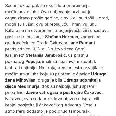
Sedam ekipa pak se okušalo u pripremanju
međimurske juhe. Ovo natjecanje prvi put je
organizirano prošle godine, a svi koji su došli u grad,
mogli su kušati ovu okrepljujuću i hranjivu juhu.
Kuhalo se na otvorenom, a ocjenjivački žiri u sastavu
gastro stručnjakinje
Slađana Herman
, zamjenice
gradonačelnice Grada Čakovca
Lane Remar
i
predsjednice KUD-a „Društvo žena Gornji
Kraljevec“
Štefanija Jambrošić
, uz pratnju
poznatog
Pepsija
, imali su nezahvalni zadatak
izabrati najbolje. Na kraju, treće mjesto osvojila je
međimurska juha koju su pripremile članice
Udruge
žena Mihovljan
, druga je bila
Udruga udomitelja
djece
Međimurja
, dok su najbolju juhu spremili
pripadnici
Javne vatrogasne postrojbe Čakovec
.
Naravno, svih sedam kotlova ubrzo su ispraznili
brojni posjetitelji čakovečkog Adventa. Veselu
atmosferu dodatno je podignuo tamburaški