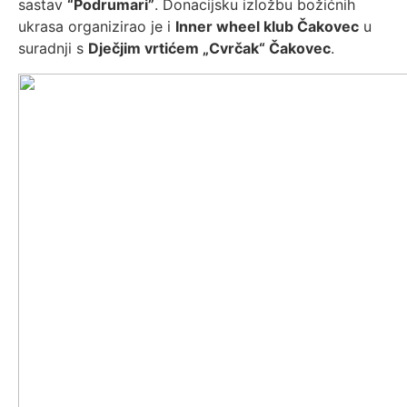
sastav
“Podrumari”
. Donacijsku izložbu božićnih
ukrasa organizirao je i
Inner wheel klub Čakovec
u
suradnji s
Dječjim vrtićem „Cvrčak“ Čakovec
.