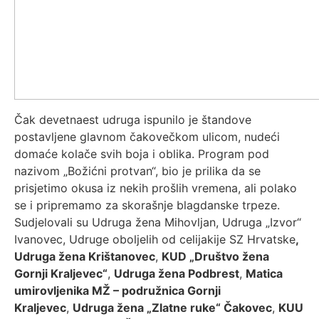
Čak devetnaest udruga ispunilo je štandove
postavljene glavnom čakovečkom ulicom, nudeći
domaće kolače svih boja i oblika. Program pod
nazivom „Božićni protvan“, bio je prilika da se
prisjetimo okusa iz nekih prošlih vremena, ali polako
se i pripremamo za skorašnje blagdanske trpeze.
Sudjelovali su Udruga žena Mihovljan, Udruga „Izvor“
Ivanovec, Udruge oboljelih od celijakije SZ Hrvatske
,
Udruga žena Krištanovec
,
KUD „Društvo žena
Gornji Kraljevec“
,
Udruga žena Podbrest
,
Matica
umirovljenika MŽ – podružnica Gornji
Kraljevec
,
Udruga žena „Zlatne ruke“ Čakovec
,
KUU