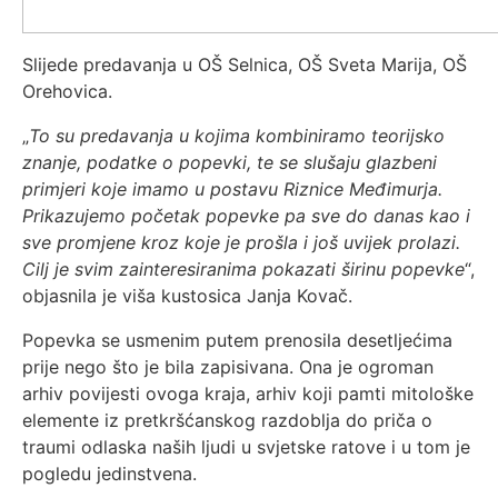
Slijede predavanja u OŠ Selnica, OŠ Sveta Marija, OŠ
Orehovica.
„
To su predavanja u kojima kombiniramo teorijsko
znanje, podatke o popevki, te se slušaju glazbeni
primjeri koje imamo u postavu Riznice Međimurja.
Prikazujemo početak popevke pa sve do danas kao i
sve promjene kroz koje je prošla i još uvijek prolazi.
Cilj je svim zainteresiranima pokazati širinu popevke
“,
objasnila je viša kustosica Janja Kovač.
Popevka se usmenim putem prenosila desetljećima
prije nego što je bila zapisivana. Ona je ogroman
arhiv povijesti ovoga kraja, arhiv koji pamti mitološke
elemente iz pretkršćanskog razdoblja do priča o
traumi odlaska naših ljudi u svjetske ratove i u tom je
pogledu jedinstvena.