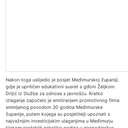
Nakon toga uslijedio je posjet Međimurskoj županiji,
gdje je upriličen edukativni susret s gđom Željkom
Drljić iz Službe za odnose s javnošću. Kratko
izlaganje započelo je emitiranjem promotivnog filma
snimljenog povodom 30 godina Međimurske
županije, putem kojega su posjetitelji upoznati s
najvažnijim investicijskim ulaganjima u Međimurju
tijekom proteklih nekoliko godina u gospodarstvo,