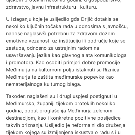
zdravstvo, javnu infrastrukturu i kulturu.
U izlaganju koje je uslijedilo gđa Drljić dotakla se
nekoliko ključnih točaka rada u odnosima s javnošću,
napose naglasivši potrebnu za zdravom dozom
emotivne vezanosti uz instituciju ili područje koje se
zastupa, odnosno za ustrajnim radom na
usavršavanju jezika kao glavnog alata komunikologa
i promotora. Kao osobiti primjeri dobre promocije
Međimurja na kulturnom polju istaknuti su Riznica
Međimurja te zaštita međimurske popevke kao
nematerijalnoga kulturnog blaga.
Također, naglašeni su i drugi uspjesi postignuti u
Međimurskoj županiji tijekom proteklih nekoliko
godina, poput proglašenja Međimurja zelenom
destinacijom, kao i konkretne pozitivne posljedice
takvih priznanja. Uslijedio je neformalni dio druženja
tijekom kojega su izmijenjena iskustva o radu s i u