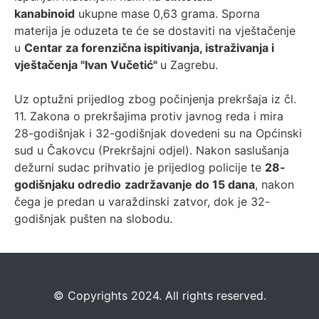
kanabinoid
ukupne mase 0,63 grama. Sporna
materija je oduzeta te će se dostaviti na vještačenje
u
Centar za forenzična ispitivanja, istraživanja i
vještačenja "Ivan Vučetić"
u Zagrebu.
Uz optužni prijedlog zbog počinjenja prekršaja iz čl.
11. Zakona o prekršajima protiv javnog reda i mira
28-godišnjak i 32-godišnjak dovedeni su na Općinski
sud u Čakovcu (Prekršajni odjel). Nakon saslušanja
dežurni sudac prihvatio je prijedlog policije te
28-
godišnjaku odredio
zadržavanje do 15 dana
, nakon
čega je predan u varaždinski zatvor, dok je 32-
godišnjak pušten na slobodu.
©️
Copyrights 2024. All rights reserved.