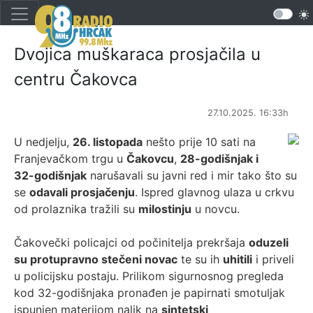
Dvojica muškaraca prosjačila u
centru Čakovca
27.10.2025. 16:33h
U nedjelju,
26. listopada
nešto prije 10 sati na
Franjevačkom trgu u
Čakovcu
,
28-godišnjak i
32-godišnjak
narušavali su javni red i mir tako što su
se
odavali prosjačenju
. Ispred glavnog ulaza u crkvu
od prolaznika tražili su
milostinju
u novcu.
Čakovečki policajci od počinitelja prekršaja
oduzeli
su protupravno stečeni novac
te su ih
uhitili
i priveli
u policijsku postaju. Prilikom sigurnosnog pregleda
kod 32-godišnjaka pronađen je papirnati smotuljak
ispunjen materijom nalik na
sintetski