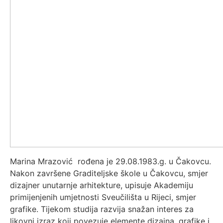
Marina Mrazović rođena je 29.08.1983.g. u Čakovcu.
Nakon završene Graditeljske škole u Čakovcu, smjer
dizajner unutarnje arhitekture, upisuje Akademiju
primijenjenih umjetnosti Sveučilišta u Rijeci, smjer
grafike. Tijekom studija razvija snažan interes za
likovni izraz koji povezuje elemente dizajna, grafike i