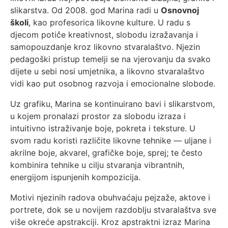
slikarstva. Od 2008. god Marina radi u
Osnovnoj
školi
, kao profesorica likovne kulture. U radu s
djecom potiče kreativnost, slobodu izražavanja i
samopouzdanje kroz likovno stvaralaštvo. Njezin
pedagoški pristup temelji se na vjerovanju da svako
dijete u sebi nosi umjetnika, a likovno stvaralaštvo
vidi kao put osobnog razvoja i emocionalne slobode.
Uz grafiku, Marina se kontinuirano bavi i slikarstvom,
u kojem pronalazi prostor za slobodu izraza i
intuitivno istraživanje boje, pokreta i teksture. U
svom radu koristi različite likovne tehnike — uljane i
akrilne boje, akvarel, grafičke boje, sprej; te često
kombinira tehnike u cilju stvaranja vibrantnih,
energijom ispunjenih kompozicija.
Motivi njezinih radova obuhvaćaju pejzaže, aktove i
portrete, dok se u novijem razdoblju stvaralaštva sve
više okreće apstrakciji. Kroz apstraktni izraz Marina