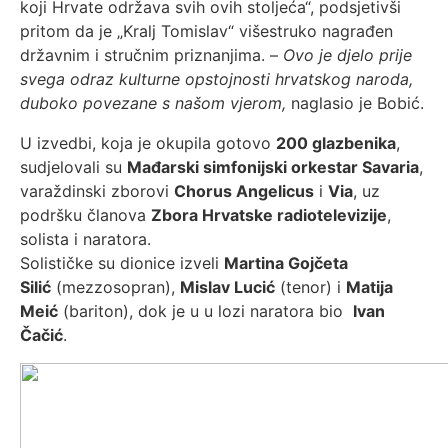
koji Hrvate održava svih ovih stoljeća“, podsjetivši
pritom da je „Kralj Tomislav“ višestruko nagrađen
državnim i stručnim priznanjima. –
Ovo je djelo prije
svega odraz kulturne opstojnosti hrvatskog naroda,
duboko povezane s našom vjerom,
naglasio je Bobić.
U izvedbi, koja je okupila gotovo
200 glazbenika
,
sudjelovali su
Mađarski simfonijski orkestar Savaria
,
varaždinski zborovi
Chorus Angelicus
i
Via
, uz
podršku članova
Zbora Hrvatske radiotelevizije
,
solista i naratora.
Solističke su dionice izveli
Martina Gojčeta
Silić
(mezzosopran),
Mislav Lucić
(tenor) i
Matija
Meić
(bariton), dok je u u lozi naratora bio
Ivan
Čačić
.