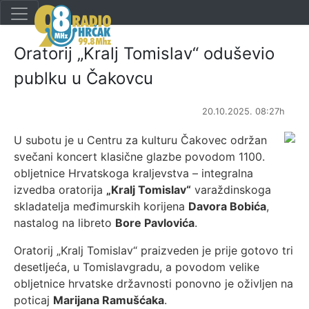
Oratorij „Kralj Tomislav“ oduševio
publku u Čakovcu
20.10.2025. 08:27h
U subotu je u Centru za kulturu Čakovec održan
svečani koncert klasične glazbe povodom 1100.
obljetnice Hrvatskoga kraljevstva – integralna
izvedba oratorija
„Kralj Tomislav“
varaždinskoga
skladatelja međimurskih korijena
Davora Bobića
,
nastalog na libreto
Bore Pavlovića
.
Oratorij „Kralj Tomislav“ praizveden je prije gotovo tri
desetljeća, u Tomislavgradu, a povodom velike
obljetnice hrvatske državnosti ponovno je oživljen na
poticaj
Marijana Ramušćaka
.