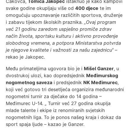
Čakovca,
Tomica Jakopec
istaknuo je kako kampovi
svake godine okupljaju više od
400 djece
te im
omogućuju upoznavanje različitih sportova, druženje
i zabavu tijekom školskih praznika
. „Ovaj program
već 21 godinu zaredom uspješno promiče zdrav
način života, sportsku kulturu i aktivno provođenje
slobodnog vremena, a potpora Ministarstva potvrda
je njegove kvalitete i važnosti za našu zajednicu“
–
rekao je Jakopec.
Među primateljima ugovora bio je i
Mišel Ganzer
, u
dvostrukoj ulozi, kao dopredsjednik
Međimurskog
nogometnog saveza
i predsjednik
NK Međimurec
,
koji već gotovo tri desetljeća organizira međunarodni
nogometni turnir za dječake do 14 godina –
Međimurec U-14. „ Turnir već 27 godina okuplja
mlade talente i ekipe iz renomiranih svjetskih
nogometnih liga. To je ponos našeg kraja i dokaz da
sport spaja ljude – kazao je Ganzer.