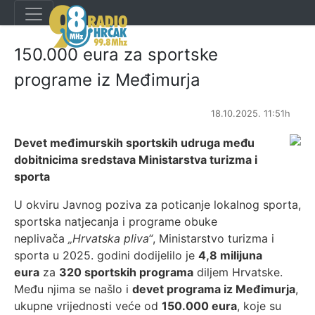
150.000 eura za sportske
programe iz Međimurja
18.10.2025. 11:51h
Devet međimurskih sportskih udruga među
dobitnicima sredstava Ministarstva turizma i
sporta
U okviru Javnog poziva za poticanje lokalnog sporta,
sportska natjecanja i programe obuke
neplivača
„Hrvatska pliva“
, Ministarstvo turizma i
sporta u 2025. godini dodijelilo je
4,8 milijuna
eura
za
320 sportskih programa
diljem Hrvatske.
Među njima se našlo i
devet programa iz Međimurja
,
ukupne vrijednosti veće od
150.000 eura
, koje su