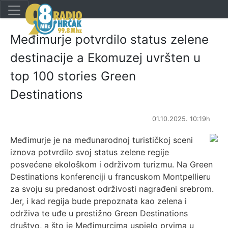
Međimurje potvrdilo status zelene
destinacije a Ekomuzej uvršten u
top 100 stories Green
Destinations
01.10.2025. 10:19h
Međimurje je na međunarodnoj turističkoj sceni
iznova potvrdilo svoj status zelene regije
posvećene ekološkom i održivom turizmu. Na Green
Destinations konferenciji u francuskom Montpellieru
za svoju su predanost održivosti nagrađeni srebrom.
Jer, i kad regija bude prepoznata kao zelena i
održiva te uđe u prestižno Green Destinations
društvo, a što je Međimurcima uspjelo prvima u