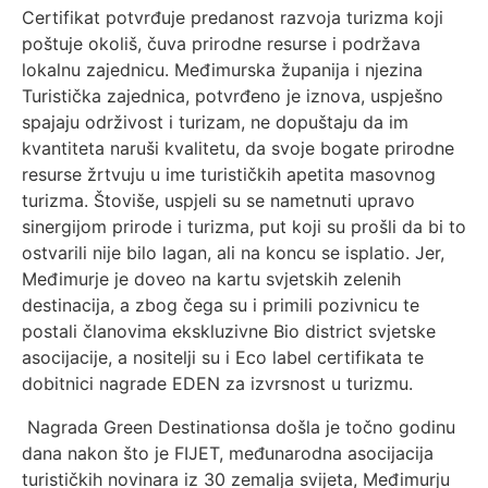
Certifikat potvrđuje predanost razvoja turizma koji
poštuje okoliš, čuva prirodne resurse i podržava
lokalnu zajednicu. Međimurska županija i njezina
Turistička zajednica, potvrđeno je iznova, uspješno
spajaju održivost i turizam, ne dopuštaju da im
kvantiteta naruši kvalitetu, da svoje bogate prirodne
resurse žrtvuju u ime turističkih apetita masovnog
turizma. Štoviše, uspjeli su se nametnuti upravo
sinergijom prirode i turizma, put koji su prošli da bi to
ostvarili nije bilo lagan, ali na koncu se isplatio. Jer,
Međimurje je doveo na kartu svjetskih zelenih
destinacija, a zbog čega su i primili pozivnicu te
postali članovima ekskluzivne Bio district svjetske
asocijacije, a nositelji su i Eco label certifikata te
dobitnici nagrade EDEN za izvrsnost u turizmu.
Nagrada Green Destinationsa došla je točno godinu
dana nakon što je FIJET, međunarodna asocijacija
turističkih novinara iz 30 zemalja svijeta, Međimurju