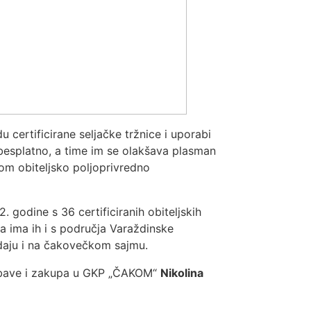
du certificirane seljačke tržnice i uporabi
 besplatno, a time im se olakšava plasman
tom obiteljsko poljoprivredno
godine s 36 certificiranih obiteljskih
 ima ih i s područja Varaždinske
rodaju i na čakovečkom sajmu.
nabave i zakupa u GKP „ČAKOM“
Nikolina