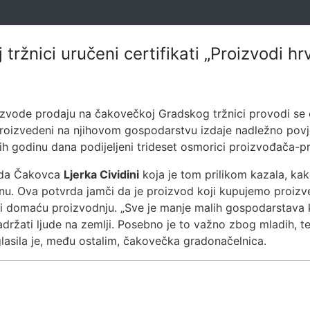
ržnici uručeni certifikati „Proizvodi h
roizvode prodaju na čakovečkoj Gradskog tržnici provodi se
i proizvedeni na njihovom gospodarstvu izdaje nadležno povj
nih godinu dana podijeljeni trideset osmorici proizvođača-
rada Čakovca
Ljerka Cividini
koja je tom prilikom kazala, kak
u. Ova potvrda jamči da je proizvod koji kupujemo proizv
 i domaću proizvodnju. „Sve je manje malih gospodarstava 
držati ljude na zemlji. Posebno je to važno zbog mladih, te
glasila je, među ostalim, čakovečka gradonačelnica.