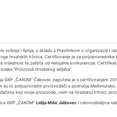
 svibnja i lipnja, u skladu s Pravilnikom o organizaciji i ra
uge hrvatskih tržnica. Certificiranje je za poljoprivrednike
vrijednost te zaštita od nelojalne konkurencije. Certifika
nake “Proizvodi hrvatskog seljaka”.
 GKP „ČAKOM“ Čakovec započela je s certificiranjem 2012. 
 su to poljoprivredni proizvođači s područja Međimurske, a
zvođačima koji svoje proizvode, osim na Gradskoj tržnici, p
torica GKP „ČAKOM“
Lidija Miše Jalšovec
i rukovoditeljica 