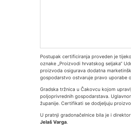
Postupak certificiranja proveden je tijekom
oznake „Proizvodi hrvatskog seljaka“ Udr
proizvoda osigurava dodatna marketinška 
gospodarstvo ostvaruje pravo uporabe oz
Gradska tržnica u Čakovcu kojom upravlja
poljoprivrednih gospodarstava. Uglavnom
županije. Certifikati se dodjeljuju proi
U pratnji gradonačelnice bila je i direk
Jelaš Varga
.