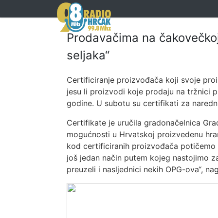
Prodavačima na čakovečkoj t
seljaka“
Certificiranje proizvođača koji svoje p
jesu li proizvodi koje prodaju na tržnic
godine. U subotu su certifikati za nared
Certifikate je uručila gradonačelnica G
mogućnosti u Hrvatskoj proizvedenu hran
kod certificiranih proizvođača potičemo
još jedan način putem kojeg nastojimo za
preuzeli i nasljednici nekih OPG-ova“, na