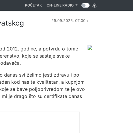
(CURRENT)
POČETAK
ON-LINE RADIO
29.09.2025. 07:00h
rvatskog
 od 2012. godine, a potvrdu o tome
erenstvo, koje se sastaje svake
prodavača.
o danas svi želimo jesti zdravu i po
eden kod nas te kvalitetan, a kupnjom
koje se bave poljoprivredom te je ovo
 mi je drago što su certifikate danas