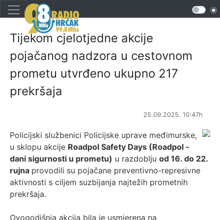
Tijekom cjelotjedne akcije
pojačanog nadzora u cestovnom
prometu utvrđeno ukupno 217
prekršaja
25.09.2025. 10:47h
Policijski službenici Policijske uprave međimurske,
u sklopu akcije
Roadpol Safety Days (Roadpol -
dani sigurnosti u prometu)
u razdoblju
od 16. do 22.
rujna
provodili su pojačane preventivno-represivne
aktivnosti s ciljem suzbijanja najtežih prometnih
prekršaja.
Ovogodišnja akcija bila je usmjerena na