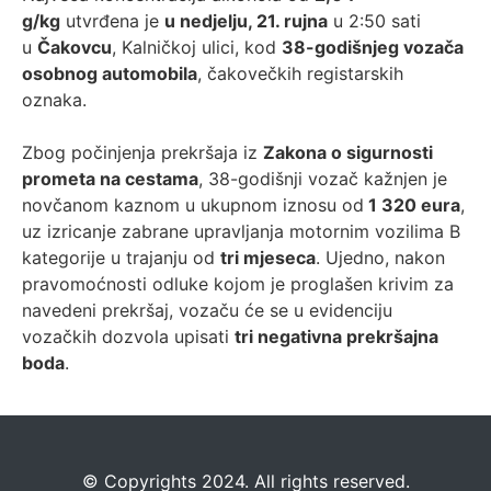
g/kg
utvrđena je
u nedjelju, 21. rujna
u 2:50 sati
u
Čakovcu
, Kalničkoj ulici, kod
38-godišnjeg vozača
osobnog automobila
, čakovečkih registarskih
oznaka.
Zbog počinjenja prekršaja iz
Zakona o sigurnosti
prometa na cestama
, 38-godišnji vozač kažnjen je
novčanom kaznom u ukupnom iznosu od
1 320 eura
,
uz izricanje zabrane upravljanja motornim vozilima B
kategorije u trajanju od
tri mjeseca
. Ujedno, nakon
pravomoćnosti odluke kojom je proglašen krivim za
navedeni prekršaj, vozaču će se u evidenciju
vozačkih dozvola upisati
tri negativna prekršajna
boda
.
©️
Copyrights 2024. All rights reserved.