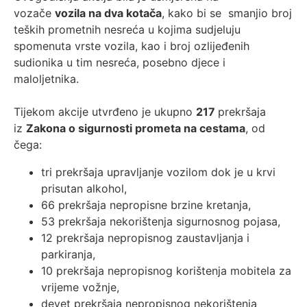
vozače
vozila na dva kotača
, kako bi se smanjio broj
teških prometnih nesreća u kojima sudjeluju
spomenuta vrste vozila, kao i broj ozlijeđenih
sudionika u tim nesreća, posebno djece i
maloljetnika.
Tijekom akcije utvrđeno je ukupno
217
prekršaja
iz
Zakona o sigurnosti prometa na cestama
, od
čega:
tri prekršaja upravljanje vozilom dok je u krvi
prisutan alkohol,
66 prekršaja nepropisne brzine kretanja,
53 prekršaja nekorištenja sigurnosnog pojasa,
12 prekršaja nepropisnog zaustavljanja i
parkiranja,
10 prekršaja nepropisnog korištenja mobitela za
vrijeme vožnje,
devet prekršaja nepropisnog nekorištenja