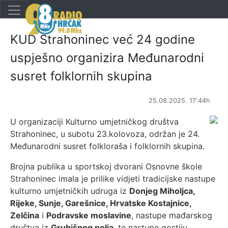
KUD Strahoninec već 24 godine
uspješno organizira Međunarodni
susret folklornih skupina
25.08.2025. 17:44h
U organizaciji Kulturno umjetničkog društva
Strahoninec, u subotu 23.kolovoza, održan je 24.
Međunarodni susret folkloraša i folklornih skupina.
Brojna publika u sportskoj dvorani Osnovne škole
Strahoninec imala je prilike vidjeti tradicijske nastupe
kulturno umjetničkih udruga iz
Donjeg Miholjca,
Rijeke, Sunje, Garešnice, Hrvatske Kostajnice,
Zelčina
i
Podravske moslavine
, nastupe mađarskog
društva iz
Grubišnog polja
, te nastupe gostiju