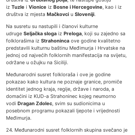
iz
Tuzle
i
Vionice
iz
Bosne i Hercegovine
, kao i iz
društva iz mjesta
Mačkovci
u
Sloveniji
.
Na susretu su nastupili i članovi kulturne
udruge
Seljačka sloga
iz
Preloga
, koji su zajedno sa
folklorašima iz
Strahoninca
ove godine kvalitetno
predstavili kulturnu baštinu Međimurja i Hrvatske na
jednoj od najvećih folklornih manifestacija na svijetu,
održane u ožujku na Siciliji.
Međunarodni susret folkloraša i ove je godine
pokazao kako kultura ne poznaje granice, promiče
identitet jednog kraja, regije, države i naroda, a
domaćini iz KUD-a Strahoninec kojeg neumorno
vodi
Dragan Zdolec
, svim su sudionicima u
posebnom programu pokazali ljepote i vrijednosti
Međimurja.
24. Međunarodni susret folklornih skupina svečano je