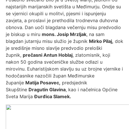
najstarijih marijanskih svetišta u Međimurju. Ondje su
se vjernici okupili u molitvi, pjesmi i ispunjenju
zavjeta, a proslavi je prethodila trodnevna duhovna
obnova. Dan uoči blagdana večernju misu predvodio
je biskup u miru
mons. Josip Mrzljak
, na sam
blagdan jutarnju misu služio je župnik
Mirko Pilaj,
dok
je središnje misno slavlje predvodio preloški
župnik,
prečasni Antun Hoblaj
, zlatomisnik, koji
nakon 50 godina svećeničke službe odlazi u
mirovinu. Euharistijskom slavlju su uz brojne vjernike i
hodočasnike nazočili župan Međimurske
županije
Matija Posavec,
predsjednik
Skupštine
Dragutin Glavina
, kao i načelnica Općine
Sveta Marija
Đurđica Slamek.