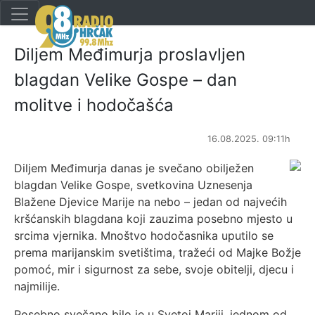
Diljem Međimurja proslavljen
blagdan Velike Gospe – dan
molitve i hodočašća
16.08.2025. 09:11h
Diljem Međimurja danas je svečano obilježen
blagdan Velike Gospe, svetkovina Uznesenja
Blažene Djevice Marije na nebo – jedan od najvećih
kršćanskih blagdana koji zauzima posebno mjesto u
srcima vjernika. Mnoštvo hodočasnika uputilo se
prema marijanskim svetištima, tražeći od Majke Božje
pomoć, mir i sigurnost za sebe, svoje obitelji, djecu i
najmilije.
Posebno svečano bilo je u Svetoj Mariji, jednom od