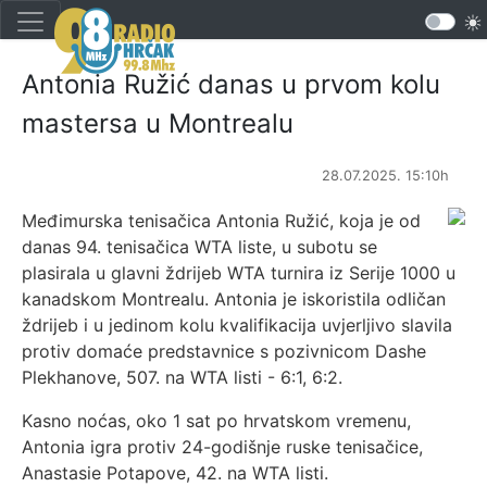
Antonia Ružić danas u prvom kolu
mastersa u Montrealu
28.07.2025. 15:10h
Međimurska tenisačica Antonia Ružić, koja je od
danas 94. tenisačica WTA liste, u subotu se
plasirala u glavni ždrijeb WTA turnira iz Serije 1000 u
kanadskom Montrealu. Antonia je iskoristila odličan
ždrijeb i u jedinom kolu kvalifikacija uvjerljivo slavila
protiv domaće predstavnice s pozivnicom Dashe
Plekhanove, 507. na WTA listi - 6:1, 6:2.
Kasno noćas, oko 1 sat po hrvatskom vremenu,
Antonia igra protiv 24-godišnje ruske tenisačice,
Anastasie Potapove, 42. na WTA listi.