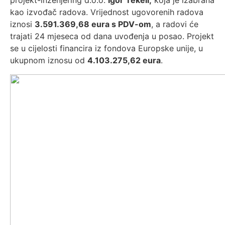
projekt-inženjering d.o.o.
Igor Tekeli,
koja je izabrana
kao izvođač radova. Vrijednost ugovorenih radova
iznosi
3.591.369,68 eura s PDV-om
, a radovi će
trajati 24 mjeseca od dana uvođenja u posao. Projekt
se u cijelosti financira iz fondova Europske unije, u
ukupnom iznosu od
4.103.275,62 eura
.