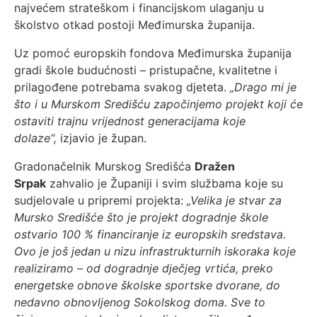
najvećem strateškom i financijskom ulaganju u
školstvo otkad postoji Međimurska županija.
Uz pomoć europskih fondova Međimurska županija
gradi škole budućnosti – pristupačne, kvalitetne i
prilagođene potrebama svakog djeteta.
„Drago mi je
što i u Murskom Središću započinjemo projekt koji će
ostaviti trajnu vrijednost generacijama koje
dolaze“,
izjavio je župan.
Gradonačelnik Murskog Središća
Dražen
Srpak
zahvalio je Županiji i svim službama koje su
sudjelovale u pripremi projekta:
„Velika je stvar za
Mursko Središće što je projekt dogradnje škole
ostvario 100 % financiranje iz europskih sredstava.
Ovo je još jedan u nizu infrastrukturnih iskoraka koje
realiziramo – od dogradnje dječjeg vrtića, preko
energetske obnove školske sportske dvorane, do
nedavno obnovljenog Sokolskog doma. Sve to