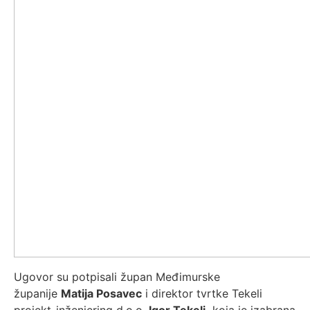
Ugovor su potpisali župan Međimurske
županije
Matija Posavec
i direktor tvrtke Tekeli