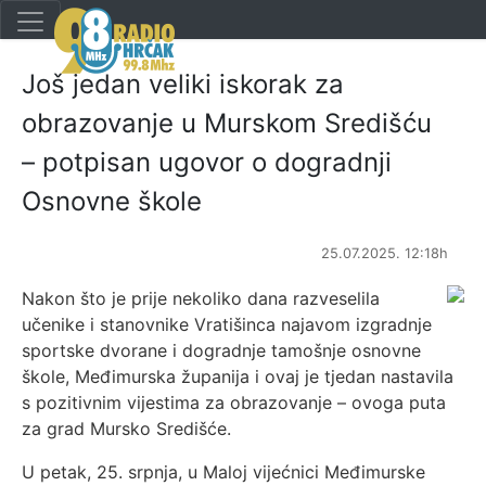
Još jedan veliki iskorak za
obrazovanje u Murskom Središću
– potpisan ugovor o dogradnji
Osnovne škole
25.07.2025. 12:18h
Nakon što je prije nekoliko dana razveselila
učenike i stanovnike Vratišinca najavom izgradnje
sportske dvorane i dogradnje tamošnje osnovne
škole, Međimurska županija i ovaj je tjedan nastavila
s pozitivnim vijestima za obrazovanje – ovoga puta
za grad Mursko Središće.
U petak, 25. srpnja, u Maloj vijećnici Međimurske