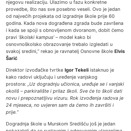
njegovu realizaciju. Ulazimo u fazu konkretne
provedbe, što nas sve posebno veseli. Ovo je jedan
od najvećih projekata od izgradnje škole prije 60
godina. Kada nova dograđena zgrada bude završena
i kada se spoji s obnovljenom dvoranom, dobit ćemo
pravi
‘školski kampus’
– model kako bi
osnovnoškolsko obrazovanje trebalo izgledati u
svakoj sredini,“ rekao je ravnatelj Osnovne škole
Elvis
Šarić
Direktor izvođačke tvrtke
Igor Tekeli
istaknuo je
kako radovi uključuju i uređenje vanjskog
prostora:
„Uz dogradnju učionica, uređuje se i vanjski
okoliš – parkiralište i prilaz školi. Sve će to školi dati
novu i prepoznatljivu vizuru. Rok izvođenja radova je
24 mjeseca, no uvjeren sam da ćemo ih završiti i
prije.“
Dogradnja škole u Murskom Središću još je jedan
pokazatelj da se sustavnim i odgovornim ulaganjima