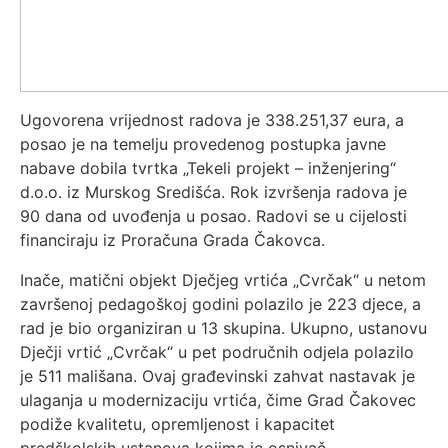
Ugovorena vrijednost radova je 338.251,37 eura, a
posao je na temelju provedenog postupka javne
nabave dobila tvrtka „Tekeli projekt – inženjering“
d.o.o. iz Murskog Središća. Rok izvršenja radova je
90 dana od uvođenja u posao. Radovi se u cijelosti
financiraju iz Proračuna Grada Čakovca.
Inače, matični objekt Dječjeg vrtića „Cvrčak“ u netom
završenoj pedagoškoj godini polazilo je 223 djece, a
rad je bio organiziran u 13 skupina. Ukupno, ustanovu
Dječji vrtić „Cvrčak“ u pet područnih odjela polazilo
je 511 mališana. Ovaj građevinski zahvat nastavak je
ulaganja u modernizaciju vrtića, čime Grad Čakovec
podiže kvalitetu, opremljenost i kapacitet