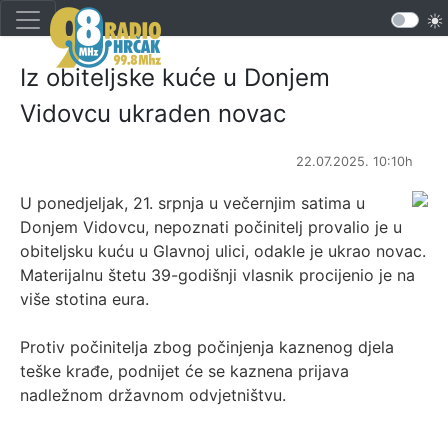
Iz obiteljske kuće u Donjem
Vidovcu ukraden novac
22.07.2025. 10:10h
U ponedjeljak, 21. srpnja u večernjim satima u
Donjem Vidovcu, nepoznati počinitelj provalio je u
obiteljsku kuću u Glavnoj ulici, odakle je ukrao novac.
Materijalnu štetu 39-godišnji vlasnik procijenio je na
više stotina eura.
Protiv počinitelja zbog počinjenja kaznenog djela
teške krađe, podnijet će se kaznena prijava
nadležnom državnom odvjetništvu.