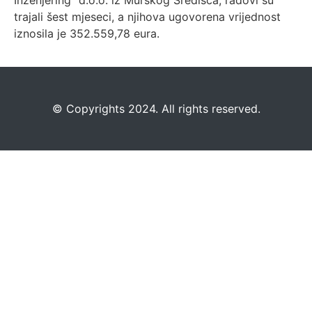
Inženjering“ d.o.o. iz Murskog Središća, radovi su
trajali šest mjeseci, a njihova ugovorena vrijednost
iznosila je 352.559,78 eura.
©️
Copyrights 2024. All rights reserved.