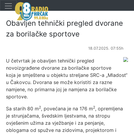
Obavljen tehnički pregled dvorane
za borilačke sportove
18.07.2025. 07:55h
U četvrtak je obavljen tehnički pregled
novoizgrađene dvorane za borilačke sportove
koja je smještena u objektu streljane SRC-a „Mladost“
u Čakovcu. Dvorana se može koristiti za razne
namjene, no primarna joj je namjena za borilačke
sportove.
2
2
Sa starih 80 m
, povećana je na 176 m
, opremljena
je strunjačama, švedskim ljestvama, na stropu
ovješenim užima za vježbanje i za penjanje,
oblogama od spužve na zidovima, projektorom i