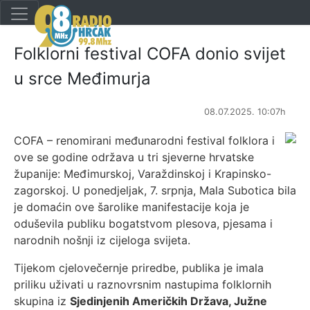
Folklorni festival COFA donio svijet
u srce Međimurja
08.07.2025. 10:07h
COFA – renomirani međunarodni festival folklora i
ove se godine održava u tri sjeverne hrvatske
županije: Međimurskoj, Varaždinskoj i Krapinsko-
zagorskoj. U ponedjeljak, 7. srpnja, Mala Subotica bila
je domaćin ove šarolike manifestacije koja je
oduševila publiku bogatstvom plesova, pjesama i
narodnih nošnji iz cijeloga svijeta.
Tijekom cjelovečernje priredbe, publika je imala
priliku uživati u raznovrsnim nastupima folklornih
skupina iz
Sjedinjenih Američkih Država, Južne