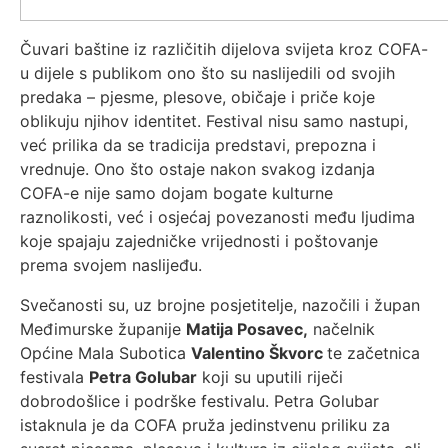
Čuvari baštine iz različitih dijelova svijeta kroz COFA-
u dijele s publikom ono što su naslijedili od svojih
predaka – pjesme, plesove, običaje i priče koje
oblikuju njihov identitet. Festival nisu samo nastupi,
već prilika da se tradicija predstavi, prepozna i
vrednuje. Ono što ostaje nakon svakog izdanja
COFA-e nije samo dojam bogate kulturne
raznolikosti, već i osjećaj povezanosti među ljudima
koje spajaju zajedničke vrijednosti i poštovanje
prema svojem naslijeđu.
Svečanosti su, uz brojne posjetitelje, nazočili i župan
Međimurske županije
Matija Posavec,
načelnik
Općine Mala Subotica
Valentino Škvorc
te začetnica
festivala
Petra Golubar
koji su uputili riječi
dobrodošlice i podrške festivalu. Petra Golubar
istaknula je da COFA pruža jedinstvenu priliku za