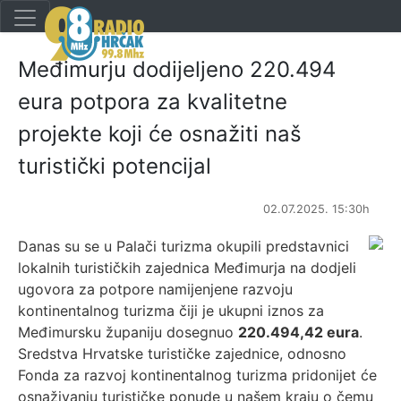
Međimurju dodijeljeno 220.494
eura potpora za kvalitetne
projekte koji će osnažiti naš
turistički potencijal
02.07.2025. 15:30h
Danas su se u Palači turizma okupili predstavnici
lokalnih turističkih zajednica Međimurja na dodjeli
ugovora za potpore namijenjene razvoju
kontinentalnog turizma čiji je ukupni iznos za
Međimursku županiju dosegnuo
220.494,42 eura
.
Sredstva Hrvatske turističke zajednice, odnosno
Fonda za razvoj kontinentalnog turizma pridonijet će
osnaživanju turističke ponude u našem kraju o čemu