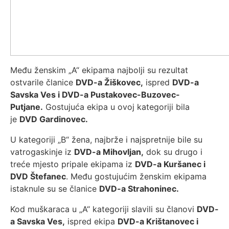
Među ženskim „A“ ekipama najbolji su rezultat
ostvarile članice
DVD-a Žiškovec,
ispred
DVD-a
Savska Ves i DVD-a Pustakovec-Buzovec-
Putjane.
Gostujuća ekipa u ovoj kategoriji bila
je
DVD Gardinovec.
U kategoriji „B“ žena, najbrže i najspretnije bile su
vatrogaskinje iz
DVD-a Mihovljan,
dok su drugo i
treće mjesto pripale ekipama iz
DVD-a Kuršanec i
DVD Štefanec
. Među gostujućim ženskim ekipama
istaknule su se članice
DVD-a Strahoninec.
Kod muškaraca u „A“ kategoriji slavili su članovi
DVD-
a Savska Ves,
ispred ekipa
DVD-a Krištanovec i