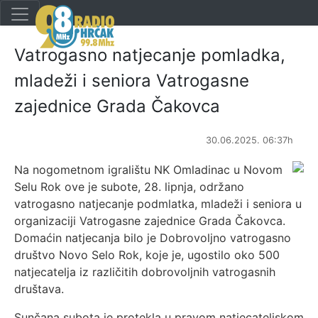
Vatrogasno natjecanje pomladka,
mladeži i seniora Vatrogasne
zajednice Grada Čakovca
30.06.2025. 06:37h
Na nogometnom igralištu NK Omladinac u Novom
Selu Rok ove je subote, 28. lipnja, održano
vatrogasno natjecanje podmlatka, mladeži i seniora u
organizaciji Vatrogasne zajednice Grada Čakovca.
Domaćin natjecanja bilo je Dobrovoljno vatrogasno
društvo Novo Selo Rok, koje je, ugostilo oko 500
natjecatelja iz različitih dobrovoljnih vatrogasnih
društava.
Sunčana subota je protekla u pravom natjecateljskom