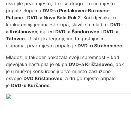
osvojile prvo mjesto, dok su drugo i treće mjesto
pripale ekipama
DVD-a Pustakovec-Buzovec-
Putjane
i
DVD-a Novo Selo Rok 2
. Kod dječaka, u
konkurenciji jedanaest ekipa, slavili su mladi iz
DVD-
a Krištanovec,
ispred
DVD-a Šandorovec
i
DVD-a
Totovec.
U istoj kategoriji, među gostujućim
ekipama, prvo mjesto pripalo je
DVD-u Strahoninec.
Mladež je također pokazala svoju spremnost – kod
djevojaka nastupila je ekipa
DVD-a Krištanovec,
dok
je u muškoj konkurenciji prvo mjesto zasluženo
osvojio
DVD Krištanovec,
a drugo mjesto pripalo
je
DVD-u Kuršanec.