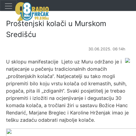
Proštenjski kolači u Murskom
Središću
30.06.2025. 06:14h
U sklopu manifestacije Ljeto uz Muru održano je i
natjecanje u pečenju tradicionalnih domaćih
„proštenjskih kolača“. Natjecatelji su tako mogli
pripremiti bilo koju vrstu kolača od kremastih, suhih,
pogača, pita ili „zdiganih“. Svaki posjetitelj je trebao
pripremiti i izložiti na ocjenjivanje i degustaciju 30
komada kolača, a tročlani žiri u sastavu Božice Hanc
Rendarić, Marjane Breglec i Karoline Hrženjak imao je
tešku zadaću odabrati najbolje kolače.