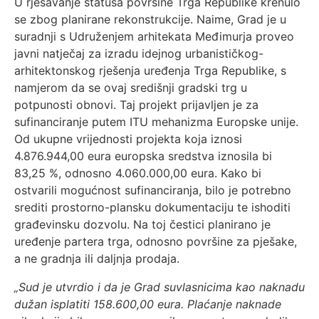
U rješavanje statusa površine Trga Republike krenulo
se zbog planirane rekonstrukcije. Naime, Grad je u
suradnji s Udruženjem arhitekata Međimurja proveo
javni natječaj za izradu idejnog urbanističkog-
arhitektonskog rješenja uređenja Trga Republike, s
namjerom da se ovaj središnji gradski trg u
potpunosti obnovi. Taj projekt prijavljen je za
sufinanciranje putem ITU mehanizma Europske unije.
Od ukupne vrijednosti projekta koja iznosi
4.876.944,00 eura europska sredstva iznosila bi
83,25 %, odnosno 4.060.000,00 eura. Kako bi
ostvarili mogućnost sufinanciranja, bilo je potrebno
srediti prostorno-plansku dokumentaciju te ishoditi
građevinsku dozvolu. Na toj čestici planirano je
uređenje partera trga, odnosno površine za pješake,
a ne gradnja ili daljnja prodaja.
„Sud je utvrdio i da je Grad suvlasnicima kao naknadu
dužan isplatiti 158.600,00 eura. Plaćanje naknade