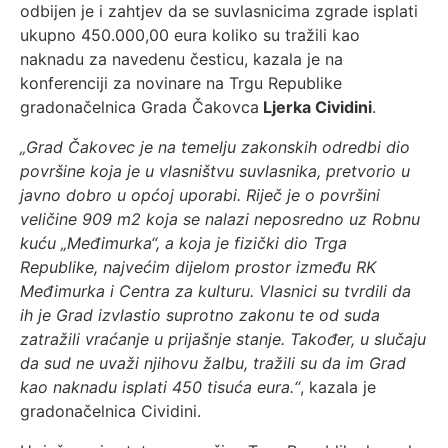
odbijen je i zahtjev da se suvlasnicima zgrade isplati
ukupno 450.000,00 eura koliko su tražili kao
naknadu za navedenu česticu, kazala je na
konferenciji za novinare na Trgu Republike
gradonačelnica Grada Čakovca
Ljerka Cividini
.
„Grad Čakovec je na temelju zakonskih odredbi dio
površine koja je u vlasništvu suvlasnika, pretvorio u
javno dobro u općoj uporabi. Riječ je o površini
veličine 909 m2 koja se nalazi neposredno uz Robnu
kuću „Međimurka“, a koja je fizički dio Trga
Republike, najvećim dijelom prostor između RK
Međimurka i Centra za kulturu. Vlasnici su tvrdili da
ih je Grad izvlastio suprotno zakonu te od suda
zatražili vraćanje u prijašnje stanje. Također, u slučaju
da sud ne uvaži njihovu žalbu, tražili su da im Grad
kao naknadu isplati 450 tisuća eura.“
, kazala je
gradonačelnica Cividini.