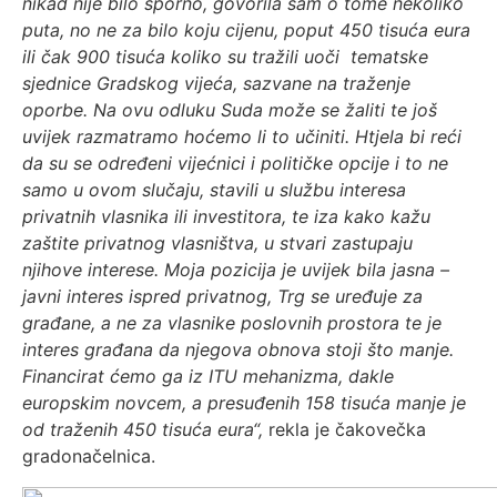
nikad nije bilo sporno, govorila sam o tome nekoliko
puta, no ne za bilo koju cijenu, poput 450 tisuća eura
ili čak 900 tisuća koliko su tražili uoči tematske
sjednice Gradskog vijeća, sazvane na traženje
oporbe. Na ovu odluku Suda može se žaliti te još
uvijek razmatramo hoćemo li to učiniti. Htjela bi reći
da su se određeni vijećnici i političke opcije i to ne
samo u ovom slučaju, stavili u službu interesa
privatnih vlasnika ili investitora, te iza kako kažu
zaštite privatnog vlasništva, u stvari zastupaju
njihove interese. Moja pozicija je uvijek bila jasna –
javni interes ispred privatnog, Trg se uređuje za
građane, a ne za vlasnike poslovnih prostora te je
interes građana da njegova obnova stoji što manje.
Financirat ćemo ga iz ITU mehanizma, dakle
europskim novcem, a presuđenih 158 tisuća manje je
od traženih 450 tisuća eura“,
rekla je čakovečka
gradonačelnica.