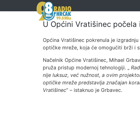
U Općini Vratišinec počela 
Općina Vratišinec pokrenula je izgradnju
optičke mreže, koja će omogućiti brži i st
Načelnik Općine Vratišinec, Mihael Grbav
pruža pristup modernoj tehnologiji. „
Rad
nije luksuz, već nužnost, a ovim projek
optičke mreže predstavlja značajan korak 
Vratišinec
” – istaknuo je Grbavec.