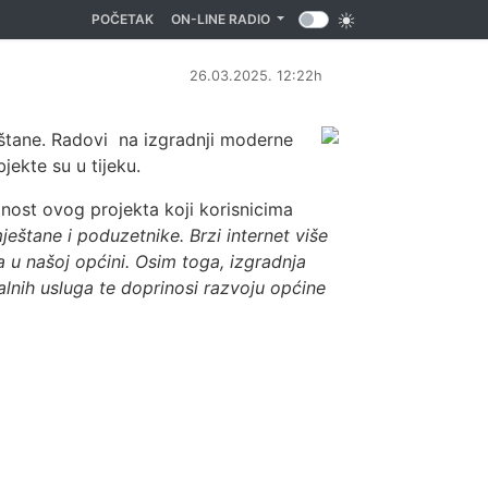
(CURRENT)
POČETAK
ON-LINE RADIO
26.03.2025. 12:22h
ještane. Radovi na izgradnji moderne
jekte su u tijeku.
nost ovog projekta koji korisnicima
eštane i poduzetnike. Brzi internet više
u našoj općini. Osim toga, izgradnja
alnih usluga te doprinosi razvoju općine