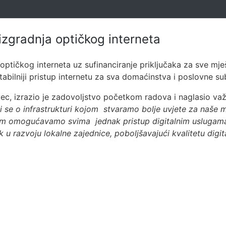
izgradnja optičkog interneta
 optičkog interneta uz sufinanciranje priključaka za sve m
abilniji pristup internetu za sva domaćinstva i poslovne sub
ec, izrazio je zadovoljstvo početkom radova i naglasio važ
i se o infrastrukturi kojom stvaramo bolje uvjete za naše mj
tom omogućavamo svima jednak pristup digitalnim uslugama 
u razvoju lokalne zajednice, poboljšavajući kvalitetu digit