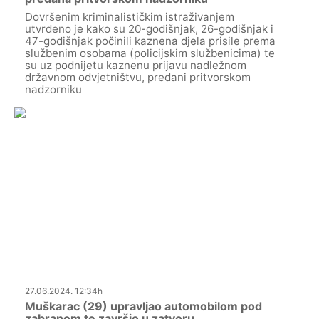
Dovršenim kriminalističkim istraživanjem
utvrđeno je kako su 20-godišnjak, 26-godišnjak i
47-godišnjak počinili kaznena djela prisile prema
službenim osobama (policijskim službenicima) te
su uz podnijetu kaznenu prijavu nadležnom
državnom odvjetništvu, predani pritvorskom
nadzorniku
27.06.2024. 12:34h
Muškarac (29) upravljao automobilom pod
zabranom te završio u zatvoru