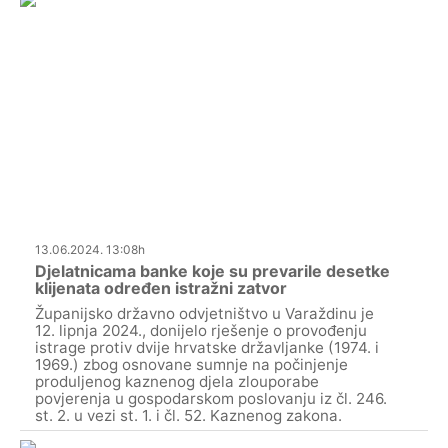
13.06.2024. 13:08h
Djelatnicama banke koje su prevarile desetke
klijenata određen istražni zatvor
Županijsko državno odvjetništvo u Varaždinu je
12. lipnja 2024., donijelo rješenje o provođenju
istrage protiv dvije hrvatske državljanke (1974. i
1969.) zbog osnovane sumnje na počinjenje
produljenog kaznenog djela zlouporabe
povjerenja u gospodarskom poslovanju iz čl. 246.
st. 2. u vezi st. 1. i čl. 52. Kaznenog zakona.