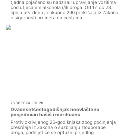
tjedna pojačano su nadzirali upravljanje vozilima
pod utjecajem alkohola i/ili droga. Od 17. do 23.
lipnja utvrđeno je ukupno 290 prekršaja iz Zakona
o sigurnosti prometa na cestama.
26.06.2024. 10:12h
Dvadesetšestogodišnjak neovlašteno
posjedovao hašiš i marihuanu
Protiv okrivljenog 26-godišnjaka zbog počinjenja
prekršaja iz Zakona o suzbijanju zlouporabe
droga, podnijet će se optužni prijedlog