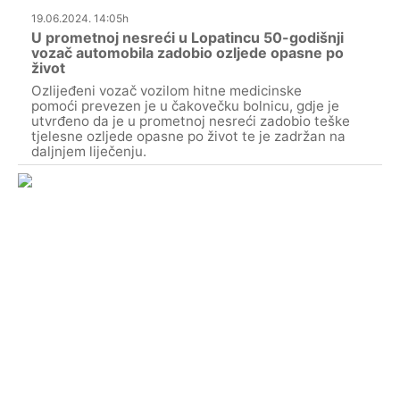
19.06.2024. 14:05h
U prometnoj nesreći u Lopatincu 50-godišnji
vozač automobila zadobio ozljede opasne po
život
Ozlijeđeni vozač vozilom hitne medicinske
pomoći prevezen je u čakovečku bolnicu, gdje je
utvrđeno da je u prometnoj nesreći zadobio teške
tjelesne ozljede opasne po život te je zadržan na
daljnjem liječenju.