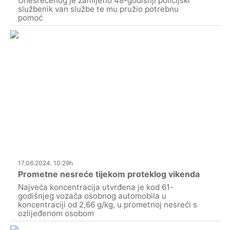
Unesrećenog je zamijetio 48-godišnji policijski
službenik van službe te mu pružio potrebnu
pomoć
17.06.2024. 10:29h
Prometne nesreće tijekom proteklog vikenda
Najveća koncentracija utvrđena je kod 61-
godišnjeg vozača osobnog automobila u
koncentraciji od 2,66 g/kg, u prometnoj nesreći s
ozlijeđenom osobom