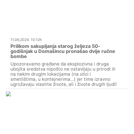
11.06.2024. 10:12h
Prilikom sakupljanja starog željeza 50-
godišnjak u Domašincu pronašao dvije ručne
bombe
Upozoravamo građane da eksplozivna i druga
ubojita sredstva nipošto ne ostavljaju u prirodi ili
na nekim drugim lokacijama (na ulici i
smetlištima, u kontejnerima…) jer time izravno
ugrožavaju vlastite živote, ali i živote drugih ljudi!