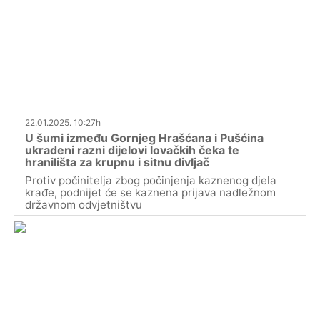
22.01.2025. 10:27h
U šumi između Gornjeg Hrašćana i Pušćina
ukradeni razni dijelovi lovačkih čeka te
hranilišta za krupnu i sitnu divljač
Protiv počinitelja zbog počinjenja kaznenog djela
krađe, podnijet će se kaznena prijava nadležnom
državnom odvjetništvu