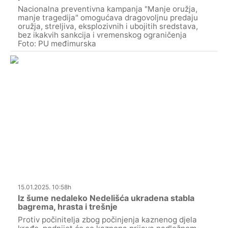
Nacionalna preventivna kampanja "Manje oružja,
manje tragedija" omogućava dragovoljnu predaju
oružja, streljiva, eksplozivnih i ubojitih sredstava,
bez ikakvih sankcija i vremenskog ograničenja
Foto: PU međimurska
15.01.2025. 10:58h
Iz šume nedaleko Nedelišća ukradena stabla
bagrema, hrasta i trešnje
Protiv počinitelja zbog počinjenja kaznenog djela