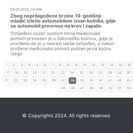
09.01.2025. 10:06h
Zbog neprilagođene brzine 19-godišnji
mladić izletio automobilom izvan kolnika, gdje
se automobil prevrnuo na krov i zapalio
Ozlijeđeni vozač vozilom hitne medicinske
pomoći prevezen je u čakovečku bolnicu, gdje je
utvrđeno da je u nesreći lakše ozlijeđen, a nakon
pružene medicinske pomoći pušten je na kućnu
njegu
1
2
3
4
5
6
7
8
9
10
11
12
13
14
15
16
17
18
19
20
21
22
23
24
25
26
27
28
29
30
31
32
33
34
35
36
37
38
39
40
41
42
43
44
45
46
47
48
49
50
51
52
©️
Copyrights 2024. All rights reserved.