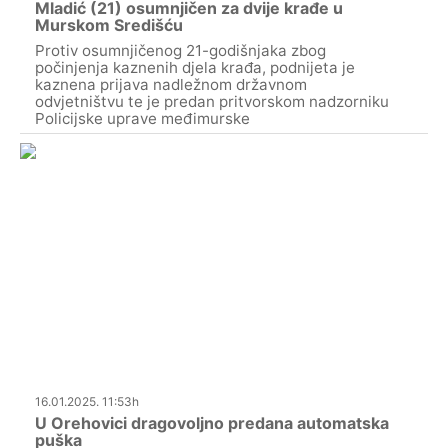
Mladić (21) osumnjičen za dvije krađe u
Murskom Središću
Protiv osumnjičenog 21-godišnjaka zbog
počinjenja kaznenih djela krađa, podnijeta je
kaznena prijava nadležnom državnom
odvjetništvu te je predan pritvorskom nadzorniku
Policijske uprave međimurske
16.01.2025. 11:53h
U Orehovici dragovoljno predana automatska
puška