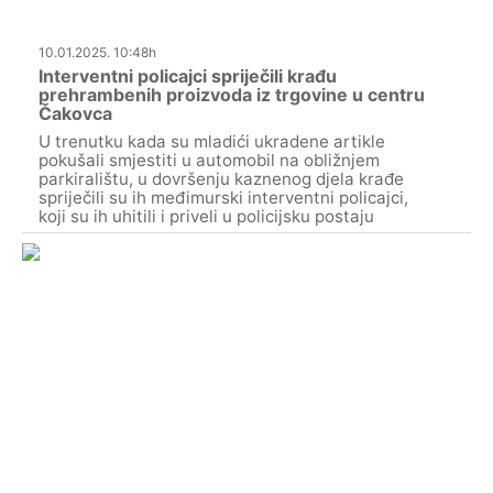
10.01.2025. 10:48h
Interventni policajci spriječili krađu
prehrambenih proizvoda iz trgovine u centru
Čakovca
U trenutku kada su mladići ukradene artikle
pokušali smjestiti u automobil na obližnjem
parkiralištu, u dovršenju kaznenog djela krađe
spriječili su ih međimurski interventni policajci,
koji su ih uhitili i priveli u policijsku postaju