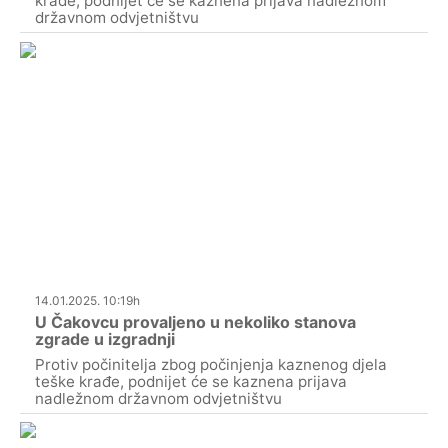
krađe, podnijet će se kaznena prijava nadležnom
državnom odvjetništvu
14.01.2025. 10:19h
U Čakovcu provaljeno u nekoliko stanova
zgrade u izgradnji
Protiv počinitelja zbog počinjenja kaznenog djela
teške krađe, podnijet će se kaznena prijava
nadležnom državnom odvjetništvu