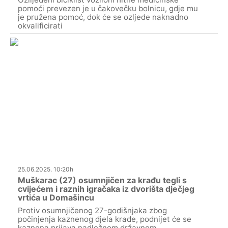
pomoći prevezen je u čakovečku bolnicu, gdje mu
je pružena pomoć, dok će se ozljede naknadno
okvalificirati
25.06.2025. 10:20h
Muškarac (27) osumnjičen za krađu tegli s
cvijećem i raznih igračaka iz dvorišta dječjeg
vrtića u Domašincu
Protiv osumnjičenog 27-godišnjaka zbog
počinjenja kaznenog djela krađe, podnijet će se
kaznena prijava nadležnom državnom