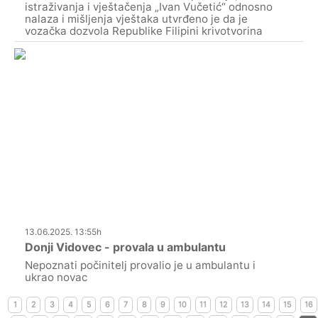
istraživanja i vještačenja „Ivan Vučetić“ odnosno
nalaza i mišljenja vještaka utvrđeno je da je
vozačka dozvola Republike Filipini krivotvorina
13.06.2025. 13:55h
Donji Vidovec - provala u ambulantu
Nepoznati počinitelj provalio je u ambulantu i
ukrao novac
1
2
3
4
5
6
7
8
9
10
11
12
13
14
15
16