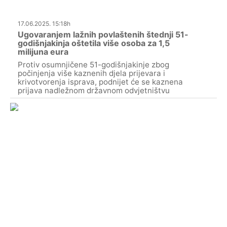
17.06.2025. 15:18h
Ugovaranjem lažnih povlaštenih štednji 51-
godišnjakinja oštetila više osoba za 1,5
milijuna eura
Protiv osumnjičene 51-godišnjakinje zbog
počinjenja više kaznenih djela prijevara i
krivotvorenja isprava, podnijet će se kaznena
prijava nadležnom državnom odvjetništvu