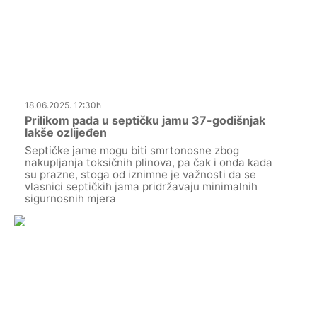
18.06.2025. 12:30h
Prilikom pada u septičku jamu 37-godišnjak
lakše ozlijeđen
Septičke jame mogu biti smrtonosne zbog
nakupljanja toksičnih plinova, pa čak i onda kada
su prazne, stoga od iznimne je važnosti da se
vlasnici septičkih jama pridržavaju minimalnih
sigurnosnih mjera