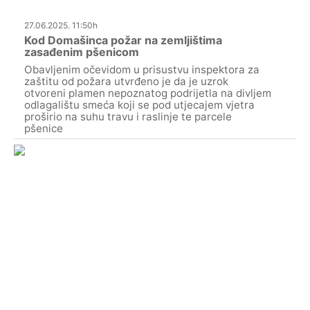
27.06.2025. 11:50h
Kod Domašinca požar na zemljištima
zasađenim pšenicom
Obavljenim očevidom u prisustvu inspektora za
zaštitu od požara utvrđeno je da je uzrok
otvoreni plamen nepoznatog podrijetla na divljem
odlagalištu smeća koji se pod utjecajem vjetra
proširio na suhu travu i raslinje te parcele
pšenice