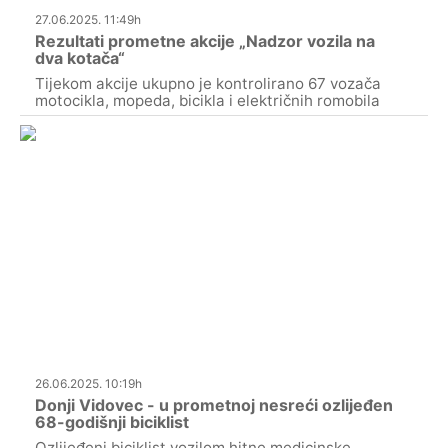
27.06.2025. 11:49h
Rezultati prometne akcije „Nadzor vozila na
dva kotača“
Tijekom akcije ukupno je kontrolirano 67 vozača
motocikla, mopeda, bicikla i električnih romobila
26.06.2025. 10:19h
Donji Vidovec - u prometnoj nesreći ozlijeđen
68-godišnji biciklist
Ozlijeđeni biciklist vozilom hitne medicinske