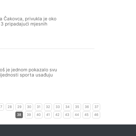
a Čakovca, privukla je oko
 13 pripadajući mjesnih
još je jednom pokazalo svu
rijednosti sporta usađuju
27
28
29
30
31
32
33
34
35
36
37
38
39
40
41
42
43
44
45
46