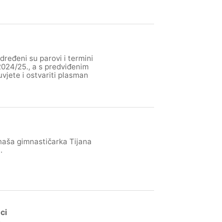
eđeni su parovi i termini
2024/25., a s predviđenim
uvjete i ostvariti plasman
 naša gimnastičarka Tijana
.
ci