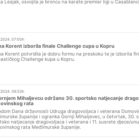
ja Lesjak, osvojila je broncu na karate premier ligi u Casablanci
.2024. 07:00h
na Korent izborila finale Challenge cupa u Kopru
na Korent potvrdila je dobru formu na preskoku te je izborila fi
astičkog Challenge kupa u Kopru.
.2024. 06:33h
rnjem Mihaljevcu održano 30. sportsko natjecanje dragov
ovinskog rata
dom Dana državnosti Udruga dragovoljaca i veterana Domovi
murske županije i ogranka Gornji Mihaljevec, u četvrtak, 30. sv
tsko natjecanje dragovoljaca i veterana i 11. susrete djece/unu
vinskog rata Međimurske županije.