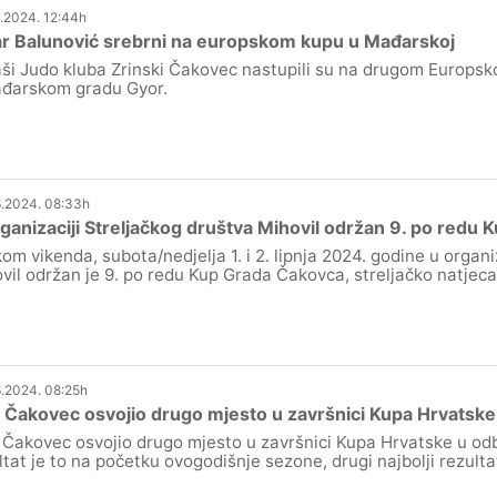
.2024. 12:44h
r Balunović srebrni na europskom kupu u Mađarskoj
ši Judo kluba Zrinski Čakovec nastupili su na drugom Europsk
đarskom gradu Gyor.
.2024. 08:33h
ganizaciji Streljačkog društva Mihovil održan 9. po redu
kom vikenda, subota/nedjelja 1. i 2. lipnja 2024. godine u organi
vil održan je 9. po redu Kup Grada Čakovca, streljačko natjecanj
.2024. 08:25h
Čakovec osvojio drugo mjesto u završnici Kupa Hrvatske 
Čakovec osvojio drugo mjesto u završnici Kupa Hrvatske u odbo
ltat je to na početku ovogodišnje sezone, drugi najbolji rezultat