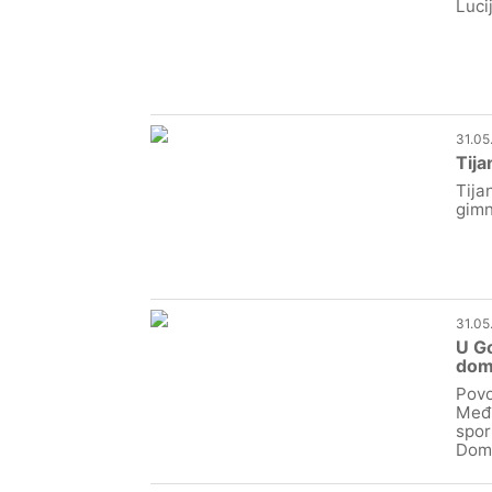
Luci
31.05
Tija
Tija
gimn
31.05
U Go
dom
Povo
Međi
spor
Domo