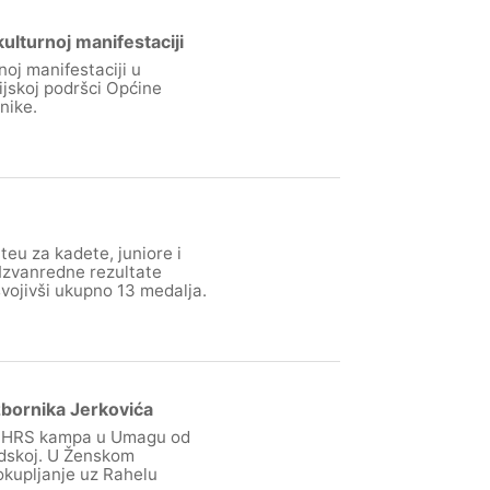
ulturnoj manifestaciji
oj manifestaciji u
cijskoj podršci Općine
nike.
eu za kadete, juniore i
 Izvanredne rezultate
vojivši ukupno 13 medalja.
zbornika Jerkovića
af HRS kampa u Umagu od
edskoj. U Ženskom
okupljanje uz Rahelu