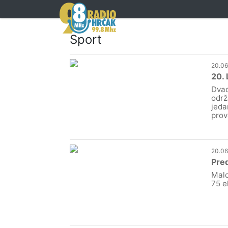
Sport
20.06
20. 
Dvad
održ
jeda
prov
20.06
Pred
Malo
75 e