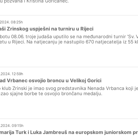
u pozvana i Kristina Goričanec.
.2024. 08:25h
ši Zrinskog uspješni na turniru u Rijeci
botu 08.06. troje judaša uputilo se na međunarodni turnir 'Sv. V
tu u Rijeci. Na natjecanju je nastupilo 670 natjecatelja iz 55 k
.2024. 12:59h
d Vrbanec osvojio broncu u Velikoj Gorici
 klub Zrinski je imao svog predstavnika Nenada Vrbanca koji je
zao sjajne borbe te osvojio brončanu medalju.
.2024. 09:15h
arija Turk i Luka Jambreuš na europskom juniorskom prv