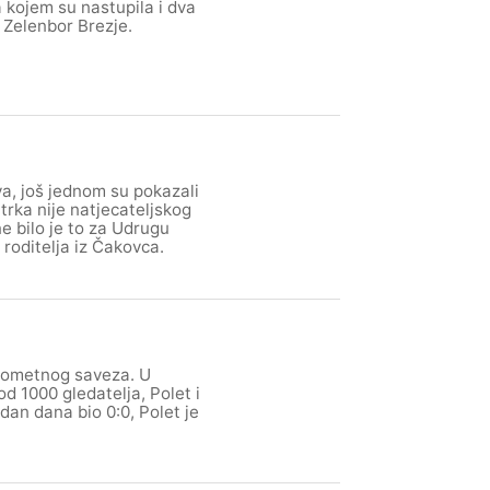
a kojem su nastupila i dva
 Zelenbor Brezje.
ova, još jednom su pokazali
trka nije natjecateljskog
e bilo je to za Udrugu
 roditelja iz Čakovca.
gometnog saveza. U
d 1000 gledatelja, Polet i
edan dana bio 0:0, Polet je