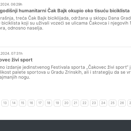
.2024. 06:29h
odišnji humanitarni Čak Bajk okupio oko tisuću biciklista
rašnja, treća Čak Bajk biciklijada, održana u sklopu Dana Grad
 biciklista koji su uživali vozeći se ulicama Čakovca i njegovih
ra, odnosno naselja.
.2024. 07:31h
vec živi sport
o izdanje jedinstvenog Festivala sporta „Čakovec živi sport“ 
likost palete sportova u Gradu Zrinskih, ali i strategiju da se v
ajmanjih nogu.
13
14
15
16
17
18
19
20
21
22
23
24
25
26