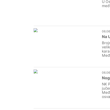
U Os
međi
06.06
Na U
Broj
veli
kara
Međi
06.06
Nogo
NK P
juče
Međi
osva