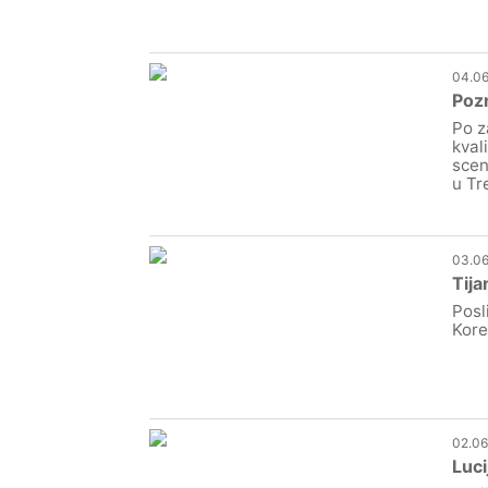
04.06
Pozn
Po z
kval
scen
u Tr
03.06
Tija
Posl
Kore
02.06
Luci