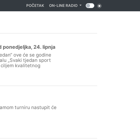
(CURRENT)
POČETAK
ON-LINE RADIO
 ponedjeljka, 24. lipnja
edan“ ove će se godine
alu „Svaki tjedan sport
ciljem kvalitetnog
 samom turniru nastupit će