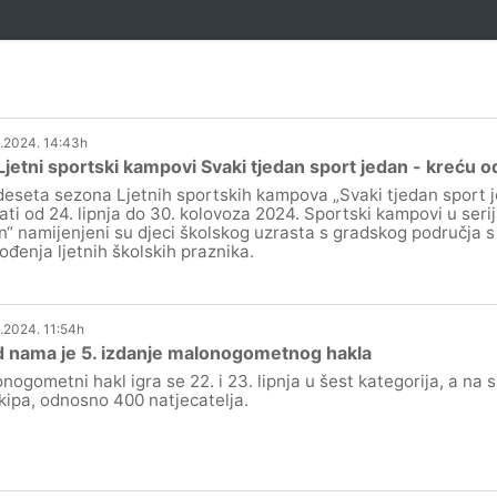
.2024. 14:43h
Ljetni sportski kampovi Svaki tjedan sport jedan - kreću od
eseta sezona Ljetnih sportskih kampova „Svaki tjedan sport j
ati od 24. lipnja do 30. kolovoza 2024. Sportski kampovi u serij
n“ namijenjeni su djeci školskog uzrasta s gradskog područja s 
ođenja ljetnih školskih praznika.
.2024. 11:54h
 nama je 5. izdanje malonogometnog hakla
nogometni hakl igra se 22. i 23. lipnja u šest kategorija, a na
kipa, odnosno 400 natjecatelja.