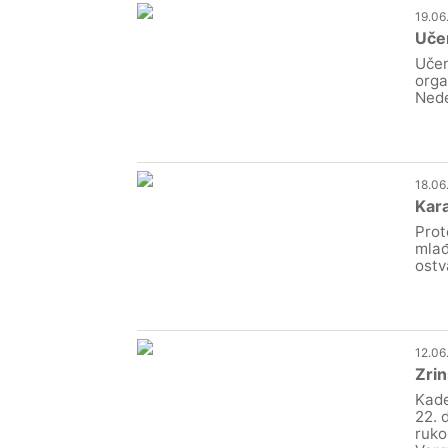
19.06
Učen
Učen
orga
Nede
18.06
Kara
Prot
mlađ
ostv
12.06
Zrin
Kade
22. 
ruko