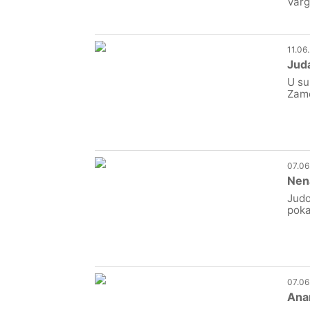
Varg
11.06
Juda
U su
Zame
07.06
Nena
Judo
poka
07.06
Anam