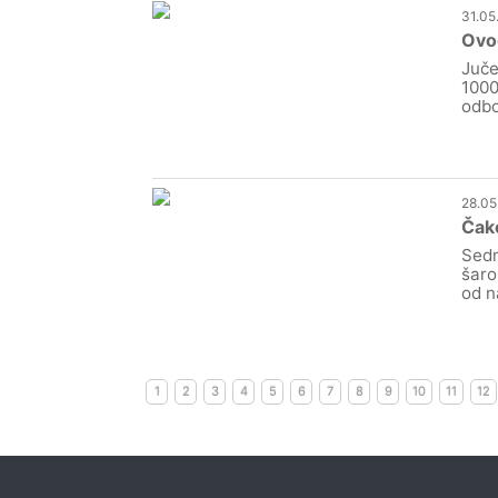
31.05
Ovog
Juče
1000
odbo
28.05
Čako
Sedm
šaro
od n
1
2
3
4
5
6
7
8
9
10
11
12