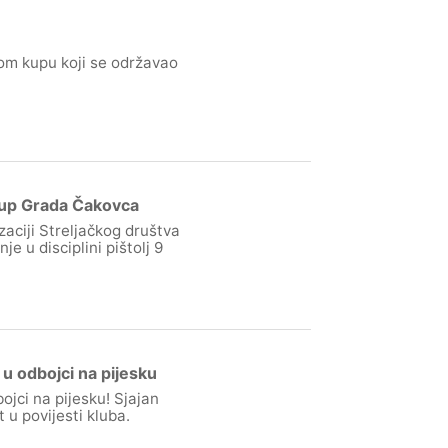
om kupu koji se održavao
 Kup Grada Čakovca
zaciji Streljačkog društva
e u disciplini pištolj 9
u odbojci na pijesku
jci na pijesku! Sjajan
 u povijesti kluba.