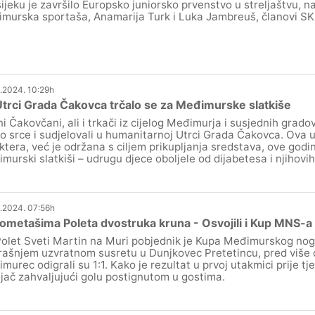
ijeku je završilo Europsko juniorsko prvenstvo u streljaštvu, n
murska sportaša, Anamarija Turk i Luka Jambreuš, članovi SK
.2024. 10:29h
trci Grada Čakovca trčalo se za Međimurske slatkiše
ni Čakovčani, ali i trkači iz cijelog Međimurja i susjednih grad
ko srce i sudjelovali u humanitarnoj Utrci Grada Čakovca. Ova u
ktera, već je održana s ciljem prikupljanja sredstava, ove godin
murski slatkiši – udrugu djece oboljele od dijabetesa i njihovih
.2024. 07:56h
metašima Poleta dvostruka kruna - Osvojili i Kup MNS-a
olet Sveti Martin na Muri pobjednik je Kupa Međimurskog no
rašnjem uzvratnom susretu u Dunjkovec Pretetincu, pred više o
murec odigrali su 1:1. Kako je rezultat u prvoj utakmici prije tj
jač zahvaljujući golu postignutom u gostima.