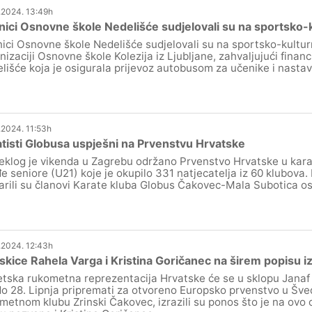
.2024. 13:49h
ici Osnovne škole Nedelišće sudjelovali su na sportsko-k
ici Osnovne škole Nedelišće sudjelovali su na sportsko-kulturn
nizaciji Osnovne škole Kolezija iz Ljubljane, zahvaljujući finan
lišće koja je osigurala prijevoz autobusom za učenike i nastav
.2024. 11:53h
tisti Globusa uspješni na Prvenstvu Hrvatske
eklog je vikenda u Zagrebu održano Prvenstvo Hrvatske u karat
e seniore (U21) koje je okupilo 331 natjecatelja iz 60 klubova.
arili su članovi Karate kluba Globus Čakovec-Mala Subotica os
.2024. 12:43h
skice Rahela Varga i Kristina Goričanec na širem popisu i
tska rukometna reprezentacija Hrvatske će se u sklopu Jan
do 28. Lipnja pripremati za otvoreno Europsko prvenstvo u Šv
metnom klubu Zrinski Čakovec, izrazili su ponos što je na ovo 