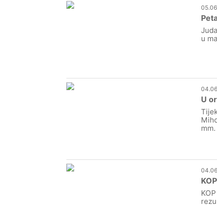
05.06
Peta
Juda
u ma
04.06
U or
Tije
Miho
mm.
04.06
KOP 
KOP 
rezu