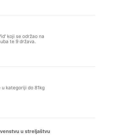
id' koji se održao na
luba te 9 država.
 u kategoriji do 81kg
enstvu u streljaštvu