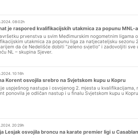
.2024. 08:02h
at je raspored kvalifikacijskih utakmica za popunu MNL-a
avršetku prvenstva u svim Međimurskim nogometnim ligama odr
ifikacijskim utakmica za popunu liga za natjecateljsku sezonu 
arijem da će Nedelišće dobiti “zeleno svjetlo” i zadovoljiti sve 
eću NL – skupina Sjever.
.2024. 10:16h
na Korent osvojila srebro na Svjetskom kupu u Kopru
ije uspješnog nastupa i osvojenog 2. mjesta u kvalifikacijama,
nt ponovila je odličan nastup i u finalu Svjetskom kupu u Kopru
.2024. 20:29h
ja Lesjak osvojila broncu na karate premier ligi u Casablan