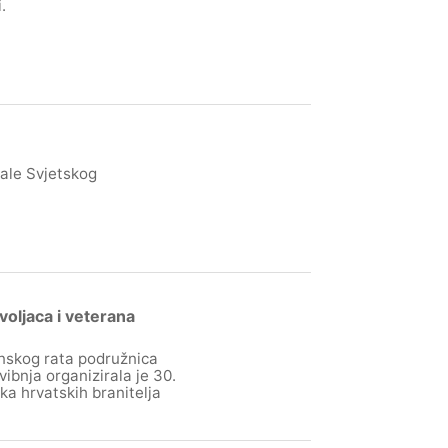
.
nale Svjetskog
oljaca i veterana
nskog rata podružnica
ibnja organizirala je 30.
ka hrvatskih branitelja