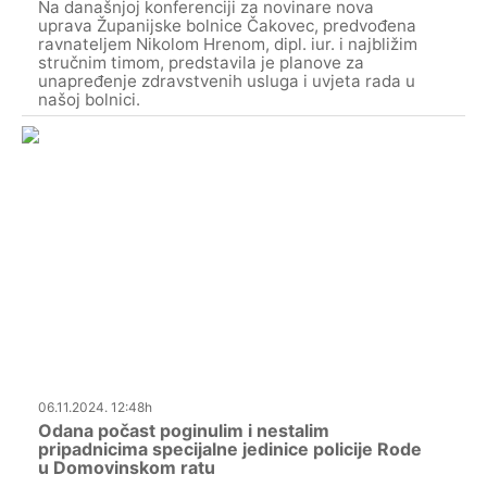
Na današnjoj konferenciji za novinare nova
uprava Županijske bolnice Čakovec, predvođena
ravnateljem Nikolom Hrenom, dipl. iur. i najbližim
stručnim timom, predstavila je planove za
unapređenje zdravstvenih usluga i uvjeta rada u
našoj bolnici.
06.11.2024. 12:48h
Odana počast poginulim i nestalim
pripadnicima specijalne jedinice policije Rode
u Domovinskom ratu