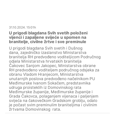
31.10.2024. 15:01h
U prigodi blagdana Svih svetih položeni
vijenci i zapaljene svijeće u spomen na
branitelje, civilne žrtve i sve preminule
U prigodi blagdana Svih svetih i Dušnog
dana, zajedničko izaslanstvo Ministarstva
branitelja RH predvođeno voditeljicom Područnog
odjela Ministarstva hrvatskih branitelja
Čakovec Sanjom Jakopec, Ministarstva obrane
RH predvođeno voditeljem područnog odsjeka za
obranu Vladom Hranjecom, Ministarstva
unutarnjih poslova predvođeno načelnikom PU
Međimurske Ivanom Sokačem, predstavnika
udruga proisteklih iz Domovinskog rata
Međimurske županije, Međimurske županije i
Grada Čakovca, polaganjem vijenaca i paljenjem
svijeća na čakovečkom Gradskom groblju, odalo
je počast svim preminulim braniteljima i civilnim
žrtvama Domovinskog rata.