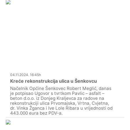
04.11.2024. 16:45h
Kreće rekonstrukcija ulica u Šenkovcu
Načelnik Općine Šenkovec Robert Meglić, danas
je potpisao Ugovor s tvrtkom Pavlic – asfalt –
beton d.o.o. iz Donjeg Kraljevca za radove na
rekonstrukciji ulica Prvomajska, Vrtna, Cvjetna,
dr. Vinka Žganca i Ive Lole Ribara u vrijednosti od
443.000 eura bez PDV-a.