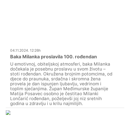
04.11.2024. 12:26h
Baka Milanka proslavila 100. rođendan
U emotivnoj, obiteljskoj atmosferi, baka Milanka
dočekala je posebnu proslavu u svom životu –
stoti rođendan. Okružena brojnim potomcima, od
djece do praunuka, srdačna i skromna žena
provela je dan ispunjen ljubavlju, vedrinom i
toplim sjećanjima. Župan Međimurske županije
Matija Posavec osobno je čestitao Milanki
Lončarić rođendan, poželjevši joj niz sretnih
godina u zdravlju i u krilu najmilijih.