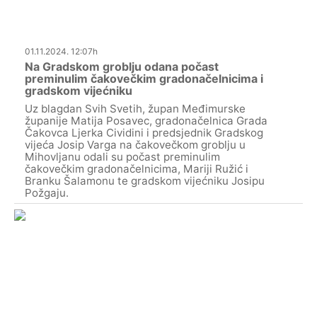
01.11.2024. 12:07h
Na Gradskom groblju odana počast
preminulim čakovečkim gradonačelnicima i
gradskom vijećniku
Uz blagdan Svih Svetih, župan Međimurske
županije Matija Posavec, gradonačelnica Grada
Čakovca Ljerka Cividini i predsjednik Gradskog
vijeća Josip Varga na čakovečkom groblju u
Mihovljanu odali su počast preminulim
čakovečkim gradonačelnicima, Mariji Ružić i
Branku Šalamonu te gradskom vijećniku Josipu
Požgaju.