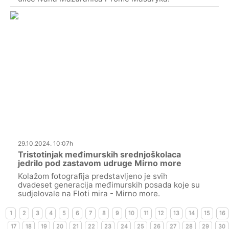
29.10.2024. 10:07h
Tristotinjak međimurskih srednjoškolaca
jedrilo pod zastavom udruge Mirno more
Kolažom fotografija predstavljeno je svih
dvadeset generacija međimurskih posada koje su
sudjelovale na Floti mira - Mirno more.
1
2
3
4
5
6
7
8
9
10
11
12
13
14
15
16
17
18
19
20
21
22
23
24
25
26
27
28
29
30