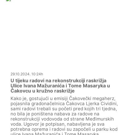
29.10.2024. 10:24h
U tijeku radovi na rekonstrukciji raskrižja
Ulice Ivana Mažuranića i Tome Masaryka u
Čakovcu u kružno raskrižje
Kako je, gostujući u emisiji Čakovečki megaherz,
pojasnila gradonačelnica Čakovca Ljerka Cividini,
sami radovi trebali su početi pred kojih tri tjedna,
no bila je poništena nabava za radove na
rekonstrukciji vodovoda od strane Međimurskih
voda. Ugovor je potpisan, nabavljena je sva
potrebna oprema i radovi su započeli u parku kod
ulice Ivana Mažuranića i Tome Masaryka.