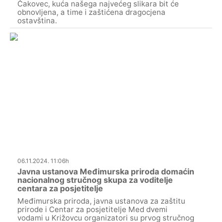
Čakovec, kuća našega najvećeg slikara bit će
obnovljena, a time i zaštićena dragocjena
ostavština.
06.11.2024. 11:06h
Javna ustanova Međimurska priroda domaćin
nacionalnog stručnog skupa za voditelje
centara za posjetitelje
Međimurska priroda, javna ustanova za zaštitu
prirode i Centar za posjetitelje Med dvemi
vodami u Križovcu organizatori su prvog stručnog