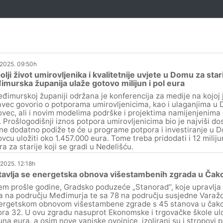
.2025. 09:50h
olji život umirovljenika i kvalitetnije uvjete u Domu za st
murska županija ulaže gotovo milijun i pol eura
đimurskoj županiji održana je konferencija za medije na kojoj 
vec govorio o potporama umirovljenicima, kao i ulaganjima u 
vec, ali i novim modelima podrške i projektima namijenjenima
. Prošlogodišnji iznos potpora umirovljenicima bio je najviši d
ne dodatno podiže te će u programe potpora i investiranje u D
vcu uložiti oko 1.457.000 eura. Tome treba pridodati i 12 milij
ra za starije koji se gradi u Nedelišću.
.2025. 12:18h
tavlja se energetska obnova višestambenih zgrada u Čak
em prošle godine, Gradsko poduzeće „Stanorad“, koje upravlja
a na području Međimurja te sa 78 na području susjedne Varaždi
ergetskom obnovom višestambene zgrade s 45 stanova u čakov
ra 32. U ovu zgradu nasuprot Ekonomske i trgovačke škole ul
juna eura, a osim nove vanjske ovojnice, izolirani su i stropovi