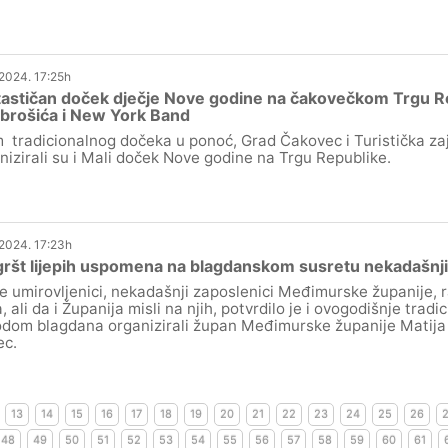
.2024. 17:25h
astičan doček dječje Nove godine na čakovečkom Trgu R
brošića i New York Band
 tradicionalnog dočeka u ponoć, Grad Čakovec i Turistička z
nizirali su i Mali doček Nove godine na Trgu Republike.
.2024. 17:23h
ršt lijepih uspomena na blagdanskom susretu nekadašnji
e umirovljenici, nekadašnji zaposlenici Međimurske županije, r
, ali da i Županija misli na njih, potvrdilo je i ovogodišnje trad
dom blagdana organizirali župan Međimurske županije Matija 
ec.
13
14
15
16
17
18
19
20
21
22
23
24
25
26
48
49
50
51
52
53
54
55
56
57
58
59
60
61