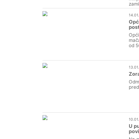
zami
14.01
Opći
pos
Opći
mača
od 5
13.01
Zora
Odma
pred
10.01
U pu
povi