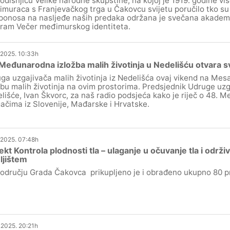
odišnjicu Velike narodne skupštine, na kojoj je 1919. godine vi
muraca s Franjevačkog trga u Čakovcu svijetu poručilo tko su 
ponosa na nasljeđe naših predaka održana je svečana akademij
ram Večer međimurskog identiteta.
.2025. 10:33h
Međunarodna izložba malih životinja u Nedelišću otvara s
ga uzgajivača malih životinja iz Nedelišća ovaj vikend na Mes
žbu malih životinja na ovim prostorima. Predsjednik Udruge uzg
lišće, Ivan Škvorc, za naš radio podsjeća kako je riječ o 48. M
gačima iz Slovenije, Mađarske i Hrvatske.
.2025. 07:48h
ekt Kontrola plodnosti tla – ulaganje u očuvanje tla i održi
ljištem
odručju Grada Čakovca prikupljeno je i obrađeno ukupno 80 pr
.2025. 20:21h