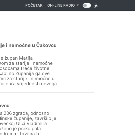
(CURRENT)
POČETAK
ON-LINE RADIO
arije i nemoćne u Čakovcu
je župan Matija
Dom za starije i nemoćne
 osobama treće životne
osad, no Županija ga ove
om za starije i nemoćne u
una eura vrijednosti novoga
ovcu
 s 206 zgrada, odnosno
nske županije, završilo je
ečkoj Ulici Vladimira
oženo je preko pola
 podruma i tavana te