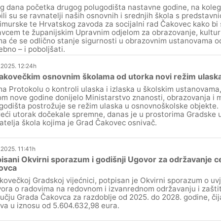
g dana početka drugog polugodišta nastavne godine, na kolegi
ili su se ravnatelji naših osnovnih i srednjih škola s predstavn
murske te Hrvatskog zavoda za socijalni rad Čakovec kako b
vcem te županijskim Upravnim odjelom za obrazovanje, kulturu 
ma će se odlično stanje sigurnosti u obrazovnim ustanovama od
ebno – i poboljšati.
.2025. 12:24h
čakovečkim osnovnim školama od utorka novi režim ulask
a Protokolu o kontroli ulaska i izlaska u školskim ustanovama, 
m nove godine donijelo Ministarstvo znanosti, obrazovanja i m
godišta postrožuje se režim ulaska u osnovnoškolske objekte.
deći utorak dočekale spremne, danas je u prostorima Gradske
atelja škola kojima je Grad Čakovec osnivač.
.2025. 11:41h
isani Okvirni sporazum i godišnji Ugovor za održavanje c
ovca
kovečkoj Gradskoj vijećnici, potpisan je Okvirni sporazum o uv
ora o radovima na redovnom i izvanrednom održavanju i zaštit
učju Grada Čakovca za razdoblje od 2025. do 2028. godine, čija
va u iznosu od 5.604.632,98 eura.