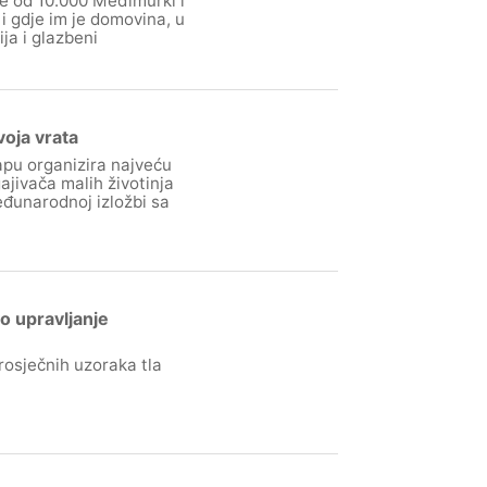
še od 10.000 Međimurki i
i gdje im je domovina, u
a i glazbeni
voja vrata
apu organizira najveću
ajivača malih životinja
eđunarodnoj izložbi sa
vo upravljanje
osječnih uzoraka tla