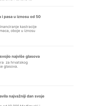
 i pasa u iznosu od 50
inanciranje kastracije
imaca, oboje u iznosu
svojio najviše glasova
ora za hrvatskog
še glasova.
ila najvažniji dan svoje