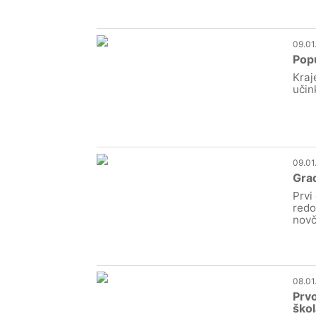
09.01
Popu
Kraj
učin
09.01
Gra
Prvi
redo
novč
08.01
Prvo
ško