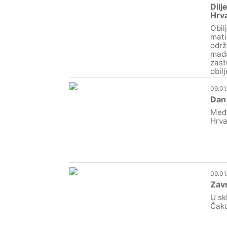
Dilj
Hrv
Obil
mati
održ
mađa
zast
obil
09.01
Dan
Međi
Hrva
09.01
Zavr
U sk
Čako