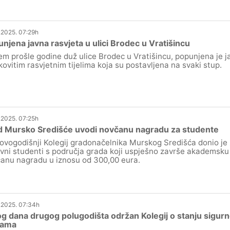
.2025. 07:29h
njena javna rasvjeta u ulici Brodec u Vratišincu
em prošle godine duž ulice Brodec u Vratišincu, popunjena je j
kovitim rasvjetnim tijelima koja su postavljena na svaki stup.
.2025. 07:25h
d Mursko Središće uvodi novčanu nagradu za studente
 ovogodišnji Kolegij gradonačelnika Murskog Središća donio je 
vni studenti s područja grada koji uspješno završe akademsku
anu nagradu u iznosu od 300,00 eura.
.2025. 07:34h
g dana drugog polugodišta održan Kolegij o stanju sigur
lama