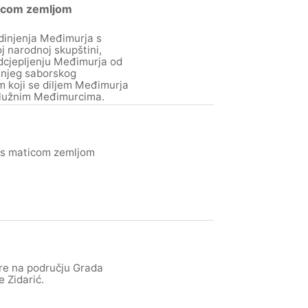
aticom zemljom
dinjenja Međimurja s
j narodnoj skupštini,
dcjepljenju Međimurja od
šnjeg saborskog
m koji se diljem Međimurja
aslužnim Međimurcima.
 s maticom zemljom
ure na području Grada
 Zidarić.