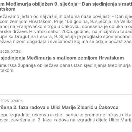
em Međimurja obilježen 9. siječnja – Dan sjedinjenja s m
atskom
ježavamo jedan od najvažnijih datuma naše povijesti – Dan sje
com zemljom Hrvatskom. Prije 106 godina, 9. siječnja, na Veliko
anoj na Franjevačkom trgu u Čakovcu, donesena je odluka o o
rske države. Hrvatski sabor 2005. godine, na inicijativu tada
upnika Dragutina Lesara, 9. Siječnja je proglasio spomendano
ježava nizom događaja i svečanosti kojima se odaje počast z
.2025. 07:35h
 sjedinjenja Međimurja s maticom zemljom Hrvatskom
murska županija obilježava danas Dan sjedinjenja Međimurja
tskom.
.2025. 07:30h
šena 2. faza radova u Ulici Marije Zidarić u Čakovcu
lopu izgradnje, rekonstrukcije i sanacije prometne infrastrukt
vca, završena je 2. faza radova na izgradnji dijela Ulice Marije