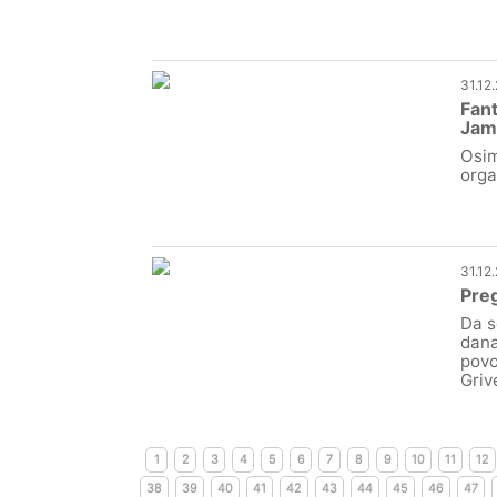
31.12
Fant
Jam
Osim
orga
31.12
Preg
Da s
dana
povo
Griv
1
2
3
4
5
6
7
8
9
10
11
12
38
39
40
41
42
43
44
45
46
47