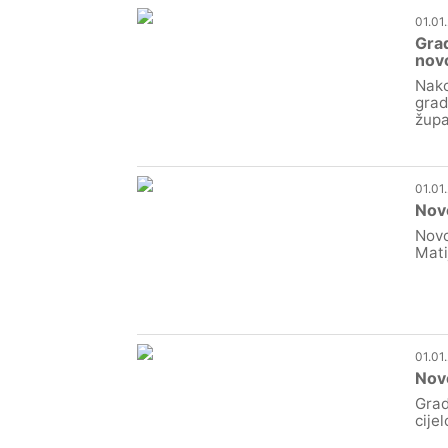
01.01
Grad
nov
Nako
grad
župa
01.01
Nov
Novo
Mati
01.01
Novo
Grad
cijel