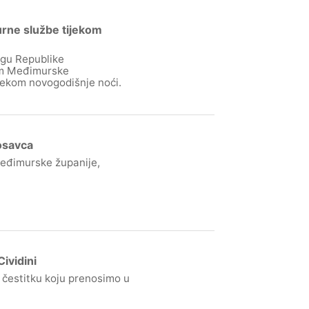
urne službe tijekom
gu Republike
om Međimurske
ijekom novogodišnje noći.
osavca
Međimurske županije,
ividini
 čestitku koju prenosimo u