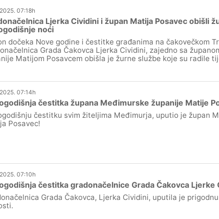
.2025. 07:18h
onačelnica Ljerka Cividini i župan Matija Posavec obišli ž
ogodišnje noći
n dočeka Nove godine i čestitke građanima na čakovečkom Tr
onačelnica Grada Čakovca Ljerka Cividini, zajedno sa župan
nije Matijom Posavcem obišla je žurne službe koje su radile t
.2025. 07:14h
ogodišnja čestitka župana Međimurske županije Matije P
godišnju čestitku svim žiteljima Međimurja, uputio je župan 
ja Posavec!
.2025. 07:10h
godišnja čestitka gradonačelnice Grada Čakovca Ljerke C
onačelnica Grada Čakovca, Ljerka Cividini, uputila je prigodnu
osti.