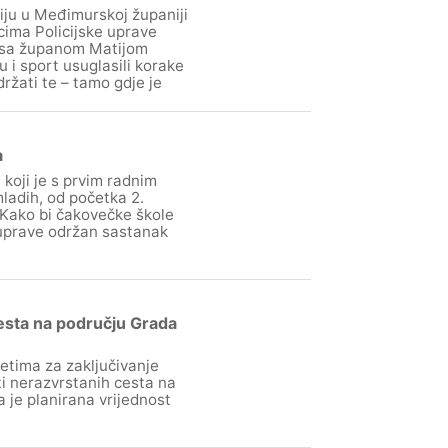
ju u Međimurskoj županiji
icima Policijske uprave
i sa županom Matijom
i sport usuglasili korake
ržati te – tamo gdje je
a
koji je s prvim radnim
ladih, od početka 2.
 Kako bi čakovečke škole
 uprave održan sastanak
esta na području Grada
jetima za zaključivanje
i nerazvrstanih cesta na
 je planirana vrijednost