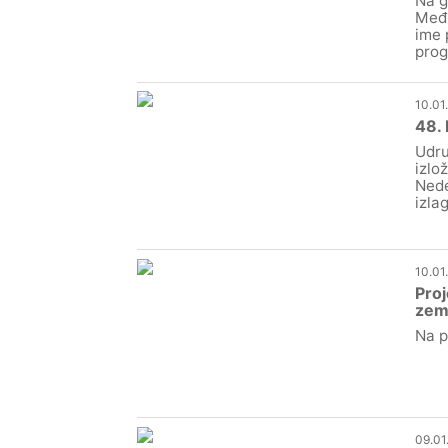
Na g
Međi
ime 
prog
10.01
48. 
Udru
izlo
Nede
izla
10.01
Proj
zem
Na p
09.01