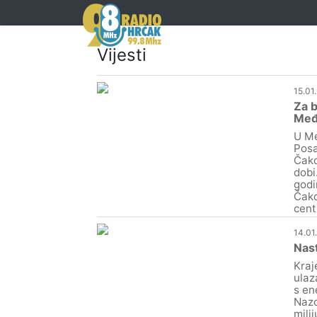
Vijesti
15.01
Za b
Međi
U Me
Posa
Čako
dobi
godi
Čako
cent
14.01
Nas
Kraj
ulaz
s en
Nazo
mili