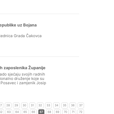
epublike uz Bojana
ajednica Grada Čakovca
h zaposlenika Županije
ado sjećaju svojih radnih
icionalno druženje koje su
Posavec i zamjenik Josip
27
28
29
30
31
32
33
34
35
36
37
62
63
64
65
66
67
68
69
70
71
72