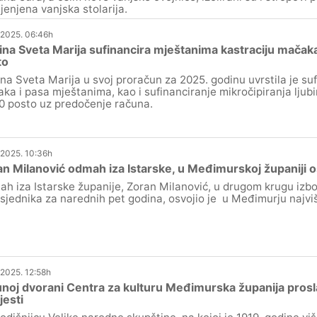
jenjena vanjska stolarija.
.2025. 06:46h
na Sveta Marija sufinancira mještanima kastraciju mačaka
to
na Sveta Marija u svoj proračun za 2025. godinu uvrstila je suf
ka i pasa mještanima, kao i sufinanciranje mikročipiranja ljub
0 posto uz predočenje računa.
.2025. 10:36h
n Milanović odmah iza Istarske, u Međimurskoj županiji o
h iza Istarske županije, Zoran Milanović, u drugom krugu izb
sjednika za narednih pet godina, osvojio je u Međimurju najvi
.2025. 12:58h
noj dvorani Centra za kulturu Međimurska županija proslav
jesti