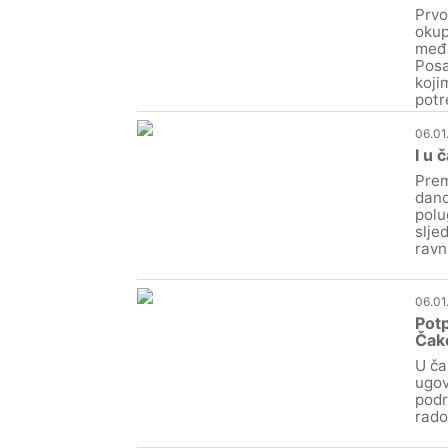
Prvo
okup
međi
Posa
koji
potr
06.01
I u 
Prem
dano
polu
slje
ravn
06.01
Potp
Čak
U ča
ugov
podr
rado